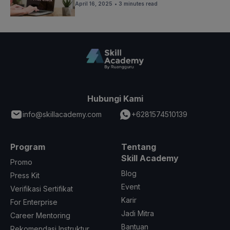
April 16, 2025
• 3 minutes read
Hubungi Kami
info@skillacademy.com
+6281574510139
Program
Tentang
Skill Academy
Promo
Blog
Press Kit
Event
Verifikasi Sertifikat
Karir
For Enterprise
Jadi Mitra
Career Mentoring
Bantuan
Rekomendasi Instruktur