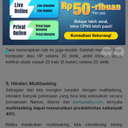
Cara menerapkan rule ini juga mudah. Setelah menatap layar
komputer atau HP selama 20 detik, ambil istirahat untuk
melihat objek sejauh 20 kaki (6 meter) selama 20 detik.
5. Hindari
Multitasking
Sebagian dari kita mungkin berpikir dengan multitasking,
semakin banyak pekerjaan yang bisa kita selesaikan secara
bersamaan. Namun, dilansir dari
startuptalky.com
, ternyata
multitasking dapat menurunkan produktivitas sebanyak
40%
.
Ketika melakukan
multitasking
, kita cenderung sering