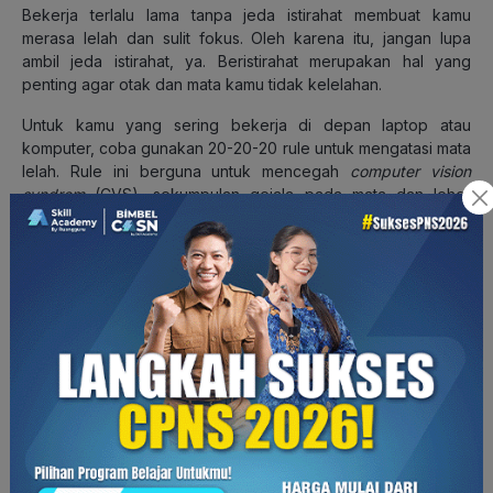
Bekerja terlalu lama tanpa jeda istirahat membuat kamu
merasa lelah dan sulit fokus. Oleh karena itu, jangan lupa
ambil jeda istirahat, ya. Beristirahat merupakan hal yang
penting agar otak dan mata kamu tidak kelelahan.
Untuk kamu yang sering bekerja di depan laptop atau
komputer, coba gunakan 20-20-20 rule untuk mengatasi mata
lelah. Rule ini berguna untuk mencegah
computer vision
syndrom
(CVS), sekumpulan gejala pada mata dan leher
akibat aktivitas di depan laptop, HP, atau alat elektronik
secara berlebihan dalam waktu panjang. Gejalanya antara
lain: mata lelah, nyeri kepala, nyeri leher dan pundak,
penglihatan buram atau ganda, dan lainnya.