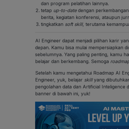
dan program pelatihan lainnya.
tetap
up-to-date
dengan perkembangan te
berita, kegiatan konferensi, ataupun jurn
tingkatkan
soft skill,
terutama kemampuan
AI Engineer dapat menjadi pilihan karir y
depan. Kamu bisa mulai mempersiapkan di
sebelumnya. Yang paling penting, kamu har
belajar dan berkembang. Semoga
roadma
Setelah kamu mengetahui Roadmap AI Engi
Engineer, yuk, belajar
skill
yang dibutuhka
pengolahan data dan Artificial Inteligence 
banner di bawah ini, yuk!