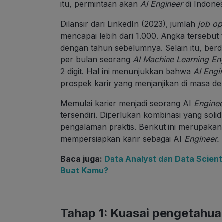
itu, permintaan akan
AI Engineer
di Indone
Dilansir dari LinkedIn (2023), jumlah
job o
mencapai lebih dari 1.000. Angka tersebut t
dengan tahun sebelumnya. Selain itu, berd
per bulan seorang
AI Machine Learning En
2 digit. Hal ini menunjukkan bahwa
AI Engi
prospek karir yang menjanjikan di masa de
Memulai karier menjadi seorang AI
Engine
tersendiri. Diperlukan kombinasi yang soli
pengalaman praktis. Berikut ini merupaka
mempersiapkan karir sebagai AI
Engineer.
Baca juga:
Data Analyst dan Data Scient
Buat Kamu?
Tahap 1: Kuasai pengetahu