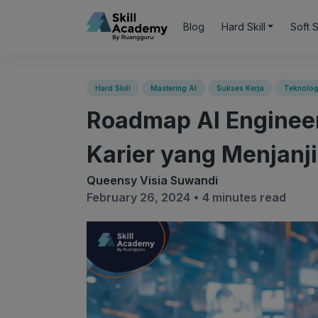
Blog
Hard Skill
Soft S
Hard Skill
Mastering AI
Sukses Kerja
Teknolog
Roadmap AI Enginee
Karier yang Menjanj
Queensy Visia Suwandi
February 26, 2024 •
4 minutes read