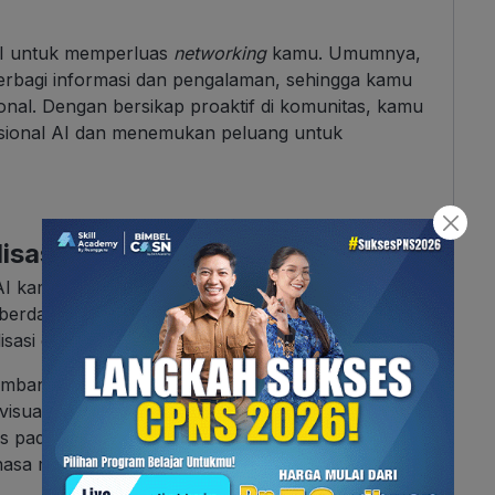
 AI untuk memperluas
networking
kamu. Umumnya,
berbagi informasi dan pengalaman, sehingga kamu
ional. Dengan bersikap proaktif di komunitas, kamu
esional AI dan menemukan peluang untuk
isasi AI
AI kamu dengan memilih salah satu bidang
si berdasarkan minat, kebutuhan industri, ataupun
isasi di bidang AI yang dapat kamu pilih:
mbangan sistem AI yang dapat mengenali dan
isual, seperti gambar dan video.
s pada pengembangan sistem AI yang dapat
asa manusia. Salah satu contoh penerapannya,