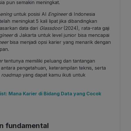
sia pun semakin meningkat.
pening
untuk posisi AI
Engineer
di Indonesia
elah meningkat 5 kali lipat jika dibandingkan
asarkan data dari
Glassdoor
(2024), rata-rata gaji
gineer
di Jakarta untuk level junior bisa mencapai
neer
bisa menjadi opsi karier yang menarik dengan
pan.
er
tentunya memiliki peluang dan tantangan
d antara pengetahuan, keterampilan teknis, serta
n
roadmap
yang dapat kamu ikuti untuk
ist: Mana Karier di Bidang Data yang Cocok
an fundamental