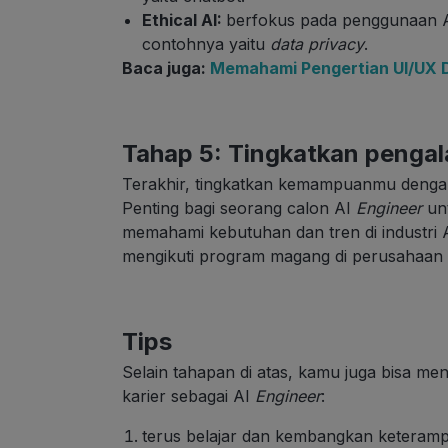
Ethical AI:
berfokus pada penggunaan AI
contohnya yaitu
data privacy
.
Baca juga:
Memahami Pengertian UI/UX 
Tahap 5: Tingkatkan pengal
Terakhir, tingkatkan kemampuanmu dengan
Penting bagi seorang calon AI
Engineer
unt
memahami kebutuhan dan tren di industri A
mengikuti program magang di perusahaan t
Tips
Selain tahapan di atas, kamu juga bisa meng
karier sebagai AI
Engineer
:
terus belajar dan kembangkan keteramp