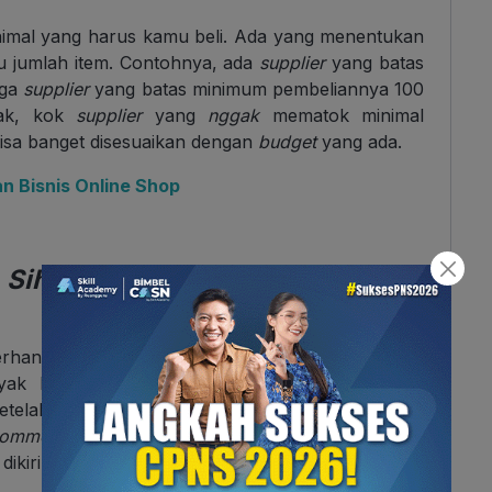
imal yang harus kamu beli. Ada yang menentukan
u jumlah item. Contohnya, ada
supplier
yang batas
uga
supplier
yang batas minimum pembeliannya 100
yak, kok
supplier
yang
nggak
mematok minimal
bisa banget disesuaikan dengan
budget
yang ada.
 Bisnis Online Shop
,
Sih
?
rhana begini, kamu (
reseller
) beli sejumlah produk
yak beli putus, jadi setelah dibeli, risiko terkait
Setelah itu, kamu melakukan promosi, pemasaran,
commerce
, menerima pesanan, mengemas barang,
dikirim ke pembeli.