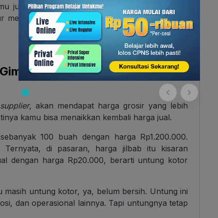
mu juga harus siap buat jadi marketer juga. Bikin
r media sosial, promosi (
paid promote
, ads,), dan
a Gimana?
i
supplier
, akan mendapat harga grosir yang lebih
tinya kamu bisa menaikkan kembali harga jual.
s sebanyak 100 buah dengan harga Rp1.200.000.
. Ternyata, di pasaran, harga jilbab itu kisaran
al dengan harga Rp20.000, berarti untung kotor
u masih untung kotor, ya, belum bersih. Untung ini
si, dan operasional lainnya. Tapi untungnya tetap