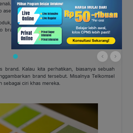
ali. Maka dari itu, buatlah logo yang unik dan
p aset yang kamu miliki.
duk, media sosial, iklan, proposal bisnis, dan aset
ogo brand, maka mereka akan semakin familiar dan
s brand. Kalau kita perhatikan, biasanya sebuah
nggambarkan brand tersebut. Misalnya Telkomsel
sebagai ciri khas mereka.