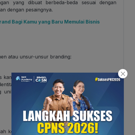
gan yang dibuat berbeda-beda sesuai dengan
kan dengan pesaingnya.
nd Bagi Kamu yang Baru Memulai Bisnis
emen atau unsur-unsur branding:
 kamu penuhi dalam melakukan branding. Tanpa
ntitas jelas dan masyarakat tentu akan lebih sulit
 unik dan mudah diingat oleh masyarakat agar
ah keseluruhan kepribadian brand yang diringkas