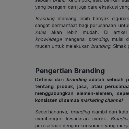
yang beragam dan juga cara eksekusi yang v
Branding
memang lebih banyak digunaka
sangat bermanfaat bagi perusahaan unt
sales
akan lebih mudah. Di artikel 
knowledege
mengenai
branding
, mulai d
mudah untuk melakukan
branding
. Simak 
Pengertian Branding
Definisi dari
branding
adalah sebuah pr
tentang produk, jasa, atau perusah
menggabungkan elemen-elemen, sepert
konsisten di semua
marketing channel
.
Sederhananya,
branding
diambil dari kat
membangun kesadaran merek.
Brandin
perusahaan dengan konsumen yang menjad