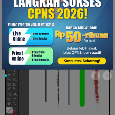
objek.
9.
Paintbrush Tool
(B)
Paintbrush Tool
memiliki fungsi untuk membuat objek dengan
bentuk efek dari kuas. Dengan menggunakan
tool
ini, kamu
dapat membuat berbagai macam bentuk objek.