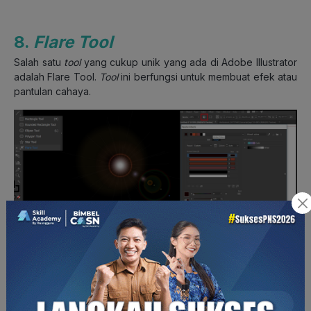
8.
Flare Tool
Salah satu
tool
yang cukup unik yang ada di Adobe Illustrator
adalah Flare Tool.
Tool
ini berfungsi untuk membuat efek atau
pantulan cahaya.
Pada penggunaannya, kamu tinggal memilih
tool
tersebut, lalu
klik dan tarik kursor. Selain itu, dengan mengganti
tool
ke
Selection Tool
, nantinya kamu dapat melihat ikon
setting
pada
objek yang dihasilkan dari
Flare Tool
. Pada bagian tersebut
kamu dapat mengganti warna dari cahaya yang ada pada