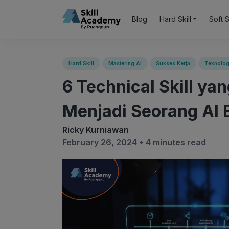
Blog
Hard Skill
Soft S
Hard Skill
Mastering AI
Sukses Kerja
Teknolog
6 Technical Skill ya
Menjadi Seorang AI 
Ricky Kurniawan
February 26, 2024 •
4 minutes read