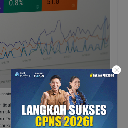
a (unsplash.com/justin_morgan)
r tidak hanya berurusan dengan barisan kode, lho!
statistika. Mengapa demikian? Pasalnya, prinsip
n Deep Learning (DL), berbasis pada statistika dan
sai keduanya, ya!