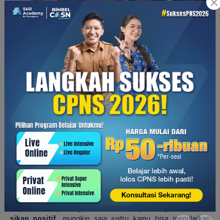
(Sumber: freepik.com)
5. Si tukang ngeluh
Tipe teman kerja yang sering mengeluh, biasanya
mengeluhkan hal-hal kecil yang kurang penting. Seperti
segala yang sedang mereka jalani terasa sangat berat,
padahal mereka hanya kurang bersyukur. Misalnya memiliki
jabatan yang bagus dan gaji yang cukup, tapi mereka akan
merasa kurang dan sulit menemukan kepuasan diri.
Bergaul dan mendengarkan keluhan-keluhan mereka
sepanjang hari akan menghabiskan energimu
, karena
kamu hanya menerima hal-hal negatif, selain itu kamu juga
bisa menjadi seorang yang mudah mengeluh juga. Kamu bisa
mengurangi waktu bergaul dengan orang-orang seperti
ini
, atau
tetap bergaul namun tetap mempertahankan
sikap positif
, mungkin saja justru kamu bisa menularkan