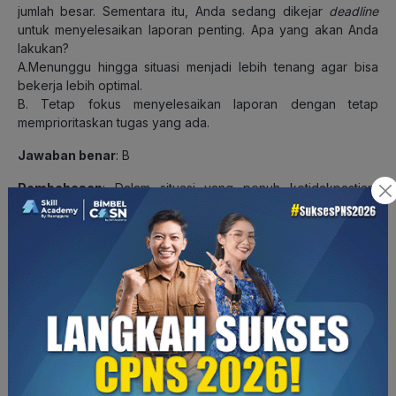
jumlah besar. Sementara itu, Anda sedang dikejar
deadline
untuk menyelesaikan laporan penting. Apa yang akan Anda
lakukan?
A.Menunggu hingga situasi menjadi lebih tenang agar bisa
bekerja lebih optimal.
B. Tetap fokus menyelesaikan laporan dengan tetap
memprioritaskan tugas yang ada.
Jawaban benar
: B
Pembahasan
: Dalam situasi yang penuh ketidakpastian,
sikap yang kompeten adalah tetap memprioritaskan tugas
yang sudah ditetapkan, terutama jika tugas tersebut memiliki
batas waktu yang ketat. Menunggu situasi kondusif bisa
menunda penyelesaian tugas Anda dan justru menambah
beban pekerjaan.
H – Harmonis