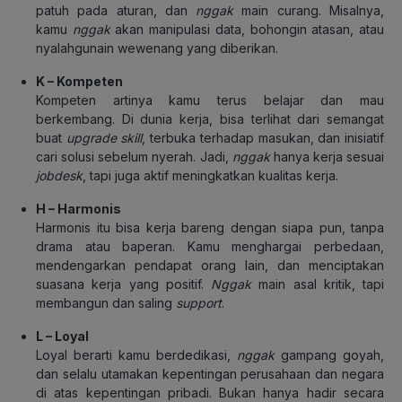
patuh pada aturan, dan
nggak
main curang. Misalnya,
kamu
nggak
akan manipulasi data, bohongin atasan, atau
nyalahgunain wewenang yang diberikan.
K –
Kompeten
Kompeten artinya kamu terus belajar dan mau
berkembang. Di dunia kerja, bisa terlihat dari semangat
buat
upgrade skill
, terbuka terhadap masukan, dan inisiatif
cari solusi sebelum nyerah. Jadi,
nggak
hanya kerja sesuai
jobdesk
, tapi juga aktif meningkatkan kualitas kerja.
H –
Harmonis
Harmonis itu bisa kerja bareng dengan siapa pun, tanpa
drama atau baperan. Kamu menghargai perbedaan,
mendengarkan pendapat orang lain, dan menciptakan
suasana kerja yang positif.
Nggak
main asal kritik, tapi
membangun dan saling
support
.
L –
Loyal
Loyal berarti kamu berdedikasi,
nggak
gampang goyah,
dan selalu utamakan kepentingan perusahaan dan negara
di atas kepentingan pribadi. Bukan hanya hadir secara