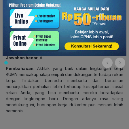
1. Rekan kerja baru Anda berasal dari daerah terpencil dan ia
belum terbiasa hidup di kota besar. Ia mengaku bahwa
kehidupan di tempat baru cukup membuatnya kesulitan
beradaptasi di lingkungan sosial. Bagaimana sikap Anda?
A. Bersedia membantu dan berteman dengannya agar bisa
beradaptasi di kantor ataupun di luar.
B. Mengajaknya berkeliling kantor dan berkenalan dengan
rekan di divisi lain agar lebih mudah berkomunikasi.
Jawaban benar
: A
Pembahasan
: Akhlak yang baik dalam lingkungan kerja
BUMN mencakup sikap empati dan dukungan terhadap rekan
kerja. Tindakan bersedia membantu dan berteman
menunjukkan perhatian lebih terhadap kesejahteraan sosial
rekan Anda, yang bisa membantu mereka beradaptasi
dengan lingkungan baru. Dengan adanya rasa saling
mendukung ini, hubungan kerja di kantor pun menjadi lebih
harmonis.