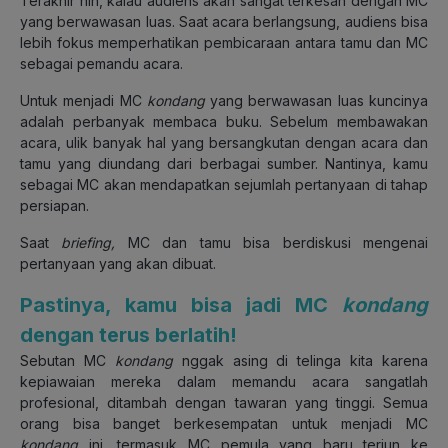
Terakhir nih, kalau audiens akan sangat terkesan dengan MC
yang berwawasan luas. Saat acara berlangsung, audiens bisa
lebih fokus memperhatikan pembicaraan antara tamu dan MC
sebagai pemandu acara.
Untuk menjadi MC
kondang
yang berwawasan luas kuncinya
adalah perbanyak membaca buku. Sebelum membawakan
acara, ulik banyak hal yang bersangkutan dengan acara dan
tamu yang diundang dari berbagai sumber. Nantinya, kamu
sebagai MC akan mendapatkan sejumlah pertanyaan di tahap
persiapan.
Saat
briefing,
MC dan tamu bisa berdiskusi mengenai
pertanyaan yang akan dibuat.
Pastinya, kamu bisa jadi MC
kondang
dengan terus berlatih!
Sebutan MC
kondang
nggak asing di telinga kita karena
kepiawaian mereka dalam memandu acara sangatlah
profesional, ditambah dengan tawaran yang tinggi. Semua
orang bisa banget berkesempatan untuk menjadi MC
kondang
ini, termasuk MC pemula yang baru terjun ke