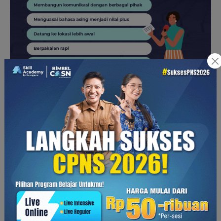
6. Kuasai
punchline
lucu yang menghibur
Marshel Widianto, Sule, Andre Taulany, Abdel Achrian sukses
mondar-mandir
jadi MC di berbagai acara karena jago
mengundang tawa audiens dengan latar belakang mereka
sebagai komedian yang lawakannya menghibur.
Baik acara formal maupun non formal, selipan lucu berupa
punchline
masih diperlukan untuk membuat suasana menjadi