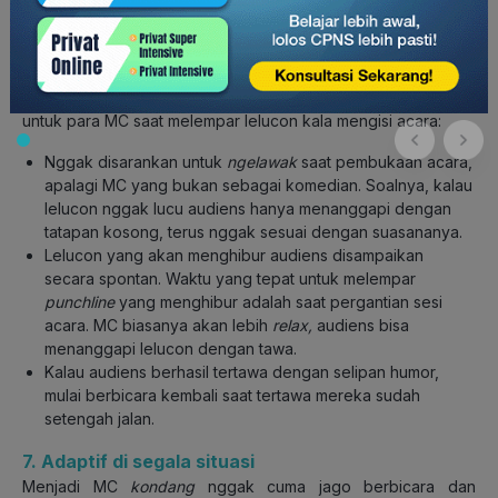
lebih santai. Jadi, MC perlu mengembangkan selipan humor
dan
punchline
yang sekiranya nggak buat audiens
tersinggung. Kondisikan juga dengan suasananya, ya!
Oh ya, Andy Saks sebagai MC professional punya tips nih
untuk para MC saat melempar lelucon kala mengisi acara:
Nggak disarankan untuk
ngelawak
saat pembukaan acara,
apalagi MC yang bukan sebagai komedian. Soalnya, kalau
lelucon nggak lucu audiens hanya menanggapi dengan
tatapan kosong, terus nggak sesuai dengan suasananya.
Lelucon yang akan menghibur audiens disampaikan
secara spontan. Waktu yang tepat untuk melempar
punchline
yang menghibur adalah saat pergantian sesi
acara. MC biasanya akan lebih
relax,
audiens bisa
menanggapi lelucon dengan tawa.
Kalau audiens berhasil tertawa dengan selipan humor,
mulai berbicara kembali saat tertawa mereka sudah
setengah jalan.
7. Adaptif di segala situasi
Menjadi MC
kondang
nggak cuma jago berbicara dan