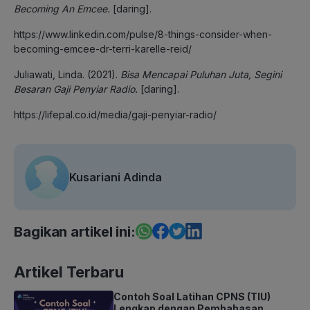
Becoming An Emcee.
[daring].
https://www.linkedin.com/pulse/8-things-consider-when-
becoming-emcee-dr-terri-karelle-reid/
Juliawati, Linda. (2021).
Bisa Mencapai Puluhan Juta, Segini
Besaran Gaji Penyiar Radio.
[daring].
https://lifepal.co.id/media/gaji-penyiar-radio/
Kusariani Adinda
Bagikan artikel ini:
Artikel Terbaru
Contoh Soal Latihan CPNS (TIU)
Lengkap dengan Pembahasan