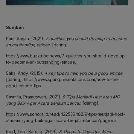
Sumber:
Paul, Sayan. (2021).
7 qualities you should develop to become
an outstanding emcee.
[daring].
https://www.buzztribe.news/7-qualities-you-should-develop-
to-become-an-outstanding-emcee/
Saks, Andy. (2015).
4 key tips to help you be a good emcee.
[daring]. https://www.sparkpresentations.com/how-to-be-
good-emcee-tips
Sasmita, Prameswari. (2021).
9 Tips Menjadi Host atau MC
yang Baik Agar Acara Berjalan Lancar.
[daring].
https://www.sonora.id/read/422539482/9-tips-menjadi-host-
atau-mc-yang-baik-agar-acara-berjalan-lancar?page=all
Reid, Terri-Karelle. (2019).
8 Things to Consider When