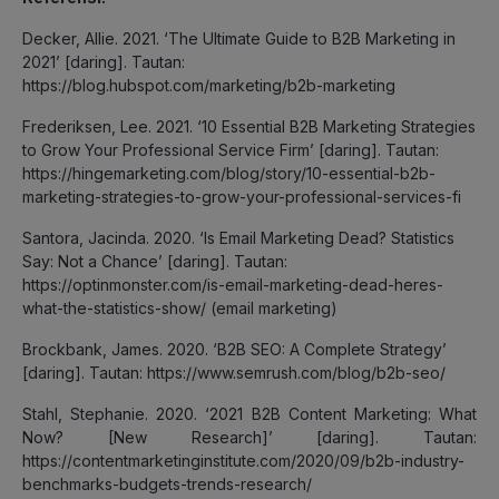
Decker, Allie. 2021. ‘The Ultimate Guide to B2B Marketing in
2021’ [daring]. Tautan:
https://blog.hubspot.com/marketing/b2b-marketing
Frederiksen, Lee. 2021. ‘10 Essential B2B Marketing Strategies
to Grow Your Professional Service Firm’ [daring]. Tautan:
https://hingemarketing.com/blog/story/10-essential-b2b-
marketing-strategies-to-grow-your-professional-services-fi
Santora, Jacinda. 2020. ‘Is Email Marketing Dead? Statistics
Say: Not a Chance’ [daring]. Tautan:
https://optinmonster.com/is-email-marketing-dead-heres-
what-the-statistics-show/ (email marketing)
Brockbank, James. 2020. ‘B2B SEO: A Complete Strategy’
[daring]. Tautan: https://www.semrush.com/blog/b2b-seo/
Stahl, Stephanie. 2020. ‘2021 B2B Content Marketing: What
Now? [New Research]’ [daring]. Tautan:
https://contentmarketinginstitute.com/2020/09/b2b-industry-
benchmarks-budgets-trends-research/