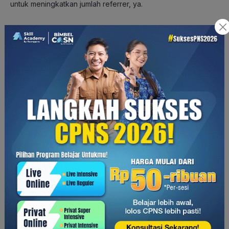
untuk meningkatkan jumlah referrer, ya.
6. Terapkan SEO
Di atas, sudah disinggung sedikit tentang hal-hal yang perlu
diperhatikan dalam membuat website. Ada satu hal lagi yang
harus diperhatikan: websitenya mudah ditemukan ketika
audiens mencarinya.
Agar website bisnis lebih mudah ditemukan oleh audiens,
lakukan optimasi dengan SEO. Dilansir dari Semrush, ada 4
pilar utama untuk kesuksesan SEO, yaitu:
Technical SEO (pengoptimalan aspek teknis untuk sebuah
situs atau website)
Content (riset kata kunci untuk membuat konten sesuai
kebutuhan pengguna)
On-page SEO (optimasi konten, mencakup meta deskripsi,
alt text image, judul, tautan, internal link, dan lainnya)
Off-page SEO (link building, backlink, dan sebagainya)