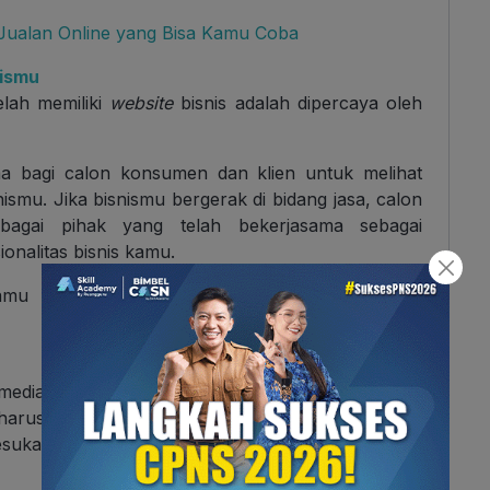
 Jualan Online yang Bisa Kamu Coba
nismu
lah memiliki
website
bisnis adalah dipercaya oleh
ama bagi calon konsumen dan klien untuk melihat
smu. Jika bisnismu bergerak di bidang jasa, calon
rbagai pihak yang telah bekerjasama sebagai
nalitas bisnis kamu.
kamu manfaatkan sebagai ajang menunjukan sisi
edia sosial sebagai
platform
bisnis, kamu cukup
harus ada di sana. Selain informasi produk, kamu
 kesukaan konsumen yang
fun
untuk meningkatkan