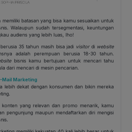
 memiliki batasan yang bisa kamu sesuaikan untuk
snis. Walaupun sudah tersegmentasi, keuntungan
kau audiens yang lebih luas, lho!
 berusia 35 tahun masih bisa jadi
visitor
di
website
snya adalah perempuan berusia 18-30 tahun.
bsite
bisnis kamu bertujuan untuk mencari tahu
a dari mencari di mesin pencarian.
-Mail Marketing
isa lebih dekat dengan konsumen dan bikin mereka
ting.
n konten yang relevan dan promo menarik, kamu
an pengunjung maupun mendaftarkan diri mengisi
snis.
rketing memiliki kekuatan 40 kali lebih besar untuk