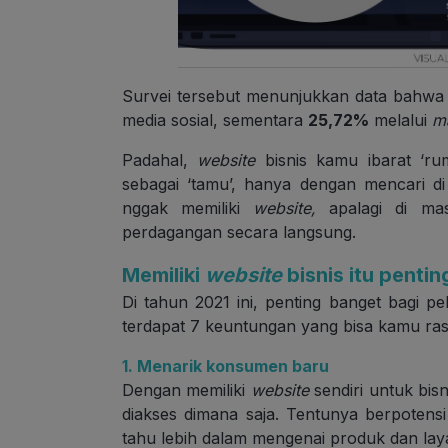
Survei tersebut menunjukkan data bahw
media sosial, sementara
25,72%
melalui
m
Padahal,
website
bisnis kamu ibarat ‘r
sebagai ‘tamu’, hanya dengan mencari d
nggak memiliki
website,
apalagi di m
perdagangan secara langsung.
Memiliki
website
bisnis itu penti
Di tahun 2021 ini, penting banget bagi pe
terdapat 7 keuntungan yang bisa kamu ra
1. Menarik konsumen baru
Dengan memiliki
website
sendiri untuk bis
diakses dimana saja. Tentunya berpoten
tahu lebih dalam mengenai produk dan lay