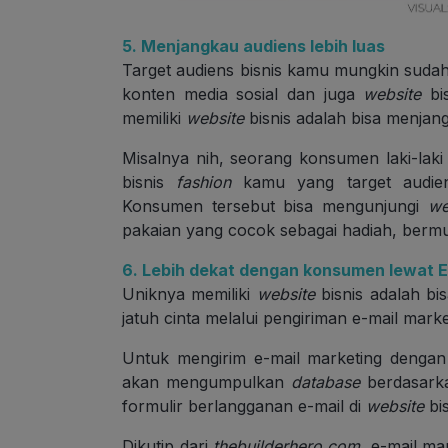
5. Menjangkau audiens lebih luas
Target audiens bisnis kamu mungkin sudah
konten media sosial dan juga
website
bi
memiliki
website
bisnis adalah bisa menjang
Misalnya nih, seorang konsumen laki-laki
bisnis
fashion
kamu yang target audien
Konsumen tersebut bisa mengunjungi
we
pakaian yang cocok sebagai hadiah, bermul
6. Lebih dekat dengan konsumen lewat E
Uniknya memiliki
website
bisnis adalah b
jatuh cinta melalui pengiriman e-mail marke
Untuk mengirim e-mail marketing denga
akan mengumpulkan
database
berdasark
formulir berlangganan e-mail di
website
bi
Dikutip dari
thebuilderhero.com,
e-mail ma