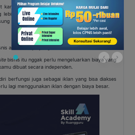
uat kamu untuk memiliki
website
bisnis. Kamu bisa
 lebih terkontrol, seperti katalog produk, sejarah
gsung bertransaksi di sana tanpa perlu menunggu
snis adalah biaya yang ekonomis.
ite
bisnis itu nggak perlu mengeluarkan biaya yang
 kamu dibuat secara independen.
diri berfungsi juga sebagai iklan yang bisa diakses
erlu lagi menggunakan iklan dengan biaya besar.