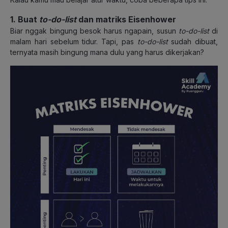
1. Buat
to-do-list
dan matriks Eisenhower
Biar nggak bingung besok harus ngapain, susun
to-do-list
di
malam hari sebelum tidur. Tapi, pas
to-do-list
sudah dibuat,
ternyata masih bingung mana dulu yang harus dikerjakan?