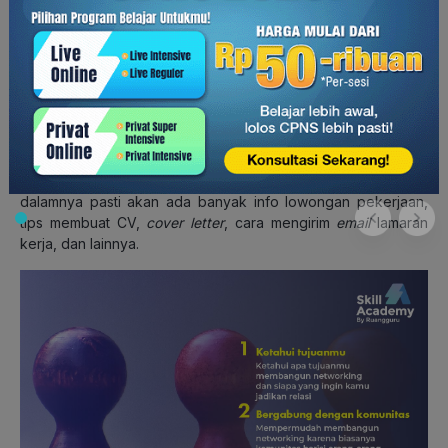
atau teman seangkatan yang sudah dapat kerja duluan.
Setelahnya, pilih cara untuk kenalan dengan orang-orang ini.
Melalui
direct message
media sosial,
email
, atau melalui
teman.
2. Bergabung dalam komunitas
Komunitas biasanya berisi sekumpulan orang dengan minat,
hobi, atau tujuan yang sama. Buat kamu yang sedang cari
kerja, kamu bisa
join
ke grup lowongan kerja, misalnya. Di
dalamnya pasti akan ada banyak info lowongan pekerjaan,
tips membuat CV,
cover letter
, cara mengirim
email
lamaran
kerja, dan lainnya.