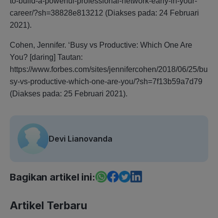
to-build-a-powerful-professional-network-early-in-your-
career/?sh=38828e813212 (Diakses pada: 24 Februari
2021).
Cohen, Jennifer. ‘Busy vs Productive: Which One Are
You? [daring] Tautan:
https://www.forbes.com/sites/jennifercohen/2018/06/25/bu
sy-vs-productive-which-one-are-you/?sh=7f13b59a7d79
(Diakses pada: 25 Februari 2021).
Devi Lianovanda
Bagikan artikel ini:
Artikel Terbaru