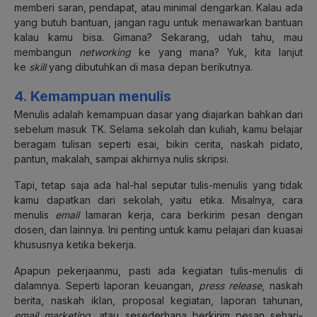
memberi saran, pendapat, atau minimal dengarkan. Kalau ada
yang butuh bantuan, jangan ragu untuk menawarkan bantuan
kalau kamu bisa. Gimana? Sekarang, udah tahu, mau
membangun
networking
ke yang mana? Yuk, kita lanjut
ke
skill
yang dibutuhkan di masa depan berikutnya.
4. Kemampuan menulis
Menulis adalah kemampuan dasar yang diajarkan bahkan dari
sebelum masuk TK. Selama sekolah dan kuliah, kamu belajar
beragam tulisan seperti esai, bikin cerita, naskah pidato,
pantun, makalah, sampai akhirnya nulis skripsi.
Tapi, tetap saja ada hal-hal seputar tulis-menulis yang tidak
kamu dapatkan dari sekolah, yaitu etika. Misalnya, cara
menulis
email
lamaran kerja, cara berkirim pesan dengan
dosen, dan lainnya. Ini penting untuk kamu pelajari dan kuasai
khususnya ketika bekerja.
Apapun pekerjaanmu, pasti ada kegiatan tulis-menulis di
dalamnya. Seperti laporan keuangan,
press release
, naskah
berita, naskah iklan, proposal kegiatan, laporan tahunan,
email marketing
, atau sesederhana berkirim pesan sehari-