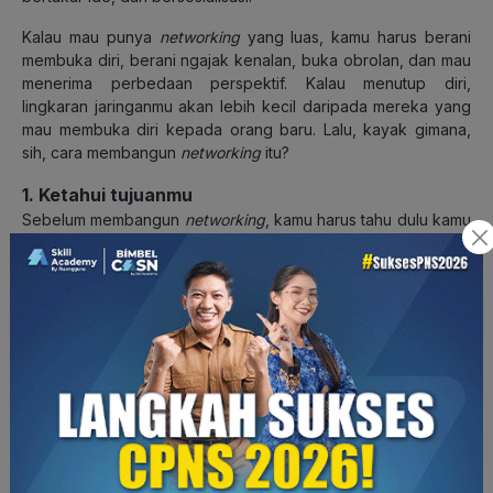
Kalau mau punya
networking
yang luas, kamu harus berani
membuka diri, berani ngajak kenalan, buka obrolan, dan mau
menerima perbedaan perspektif. Kalau menutup diri,
lingkaran jaringanmu akan lebih kecil daripada mereka yang
mau membuka diri kepada orang baru. Lalu, kayak gimana,
sih, cara membangun
networking
itu?
1. Ketahui tujuanmu
Sebelum membangun
networking
, kamu harus tahu dulu kamu
mau masuk ke
networking
yang mana, bidang apa yang ingin
kamu tekuni, siapa yang ingin kamu kenal, bagaimana cara
kenalannya, dan lainnya.
Misalnya, kamu adalah
fresh graduate
dan sedang cari kerja.
Kamu mau masuk ke dalam
circle
yang di dalamnya bisa
saling bertukar informasi lowongan pekerjaan, tips bikin CV,
dan tips-tips cari kerja lainnya.
Dengan tahu tujuan, kamu jadi punya gambaran kira-kira
siapa saja yang bisa kamu ajak untuk jadi relasi, apakah
kakak tingkat waktu kuliah, mantan atasan waktu magang,