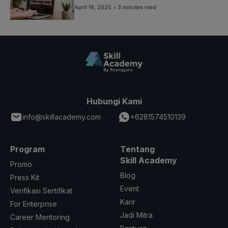
April 16, 2025
• 3 minutes read
Hubungi Kami
info@skillacademy.com
+6281574510139
Program
Tentang
Skill Academy
Promo
Blog
Press Kit
Event
Verifikasi Sertifikat
Karir
For Enterprise
Jadi Mitra
Career Mentoring