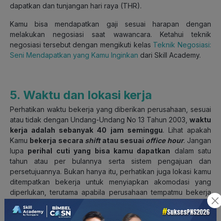
dapatkan dan tunjangan hari raya (THR).
Kamu bisa mendapatkan gaji sesuai harapan dengan
melakukan negosiasi saat wawancara. Ketahui teknik
negosiasi tersebut dengan mengikuti kelas
Teknik Negosiasi:
Seni Mendapatkan yang Kamu Inginkan
dari Skill Academy.
5. Waktu dan lokasi kerja
Perhatikan waktu bekerja yang diberikan perusahaan, sesuai
atau tidak dengan Undang-Undang No 13 Tahun 2003,
waktu
kerja adalah sebanyak 40 jam seminggu
. Lihat apakah
Kamu
bekerja secara
shift
atau sesuai
office hour
. Jangan
lupa
perihal cuti yang bisa kamu dapatkan
dalam satu
tahun atau per bulannya serta sistem pengajuan dan
persetujuannya. Bukan hanya itu, perhatikan juga lokasi kamu
ditempatkan bekerja untuk menyiapkan akomodasi yang
diperlukan, terutama apabila perusahaan tempatmu bekerja
memiliki beberapa cabang atau anak perusahaan.
—