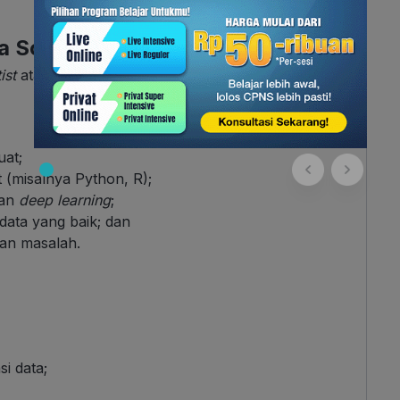
a Scientist vs. Data Analyst
ist
atau
data analyst
? Mari kita lihat dari sisi
uat;
(misalnya Python, R);
an
deep learning
;
 data yang baik; dan
an masalah.
i data;