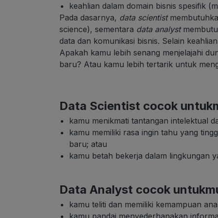
keahlian dalam domain bisnis spesifik 
Pada dasarnya,
data scientist
membutuhkan 
science), sementara
data analyst
membutuhk
data dan komunikasi bisnis.
Selain keahlia
Apakah kamu lebih senang menjelajahi dun
baru? Atau kamu lebih tertarik untuk meng
Data Scientist cocok untukm
kamu menikmati tantangan intelektual d
kamu memiliki rasa ingin tahu yang tin
baru; atau
kamu betah bekerja dalam lingkungan 
Data Analyst cocok untukmu
kamu teliti dan memiliki kemampuan anali
kamu pandai menyederhanakan informa