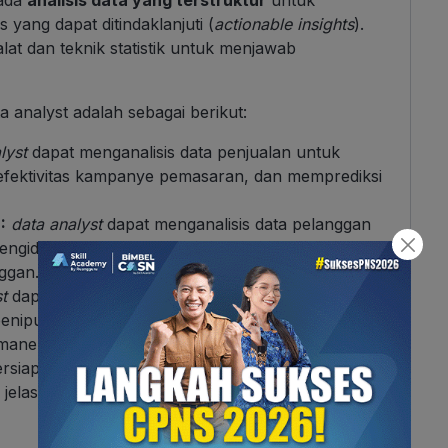
yang dapat ditindaklanjuti (
actionable insights
).
t dan teknik statistik untuk menjawab
 analyst adalah sebagai berikut:
lyst
dapat menganalisis data penjualan untuk
i efektivitas kampanye pemasaran, dan memprediksi
:
data analyst
dapat menganalisis data pelanggan
gidentifikasi pelanggan potensial, dan
ggan.
t
dapat menganalisis data keuangan untuk menilai
penipuan.
emanen” yang memetik buah berupa informasi
ersiapkan oleh tim data science. Mereka berfokus
 jelas dan mudah dimengerti oleh para pengambil