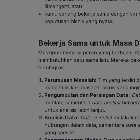
dimengerti; atau
kamu senang bekerja sama dengan tim 
keputusan bisnis yang nyata.
Bekerja Sama untuk Masa D
Meskipun memiliki peran yang berbeda,
da
membutuhkan satu sama lain. Mereka beker
terintegrasi.
Perumusan Masalah:
Tim yang terdiri d
mendefinisikan masalah bisnis yang ingin
Pengumpulan dan Persiapan Data:
Data
mentah, sementara
data analyst
berpera
untuk analisis lebih lanjut.
Analisis Data:
Data scientist
melakukan 
hubungan dalam data, sementara
data a
yang spesifik.
Pengembangan Model:
Data scientist
me