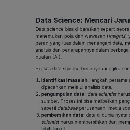
Data Science: Mencari Jar
Data science bisa diibaratkan seperti seor
menemukan pola dan wawasan (
insights
) 
peran yang luas dalam menangani data, m
analisis dan penerapannya dalam berbagai
buatan (AI).
Proses data science biasanya mengikuti be
identifikasi masalah:
langkah pertama a
dipecahkan melalui analisis data.
pengumpulan data:
data scientist
harus
sumber. Proses ini bisa melibatkan pengg
seperti
database
perusahaan, media sosi
pembersihan data:
data di dunia nyata 
scientist
harus membersihkan dan memper
lebih lanjut.