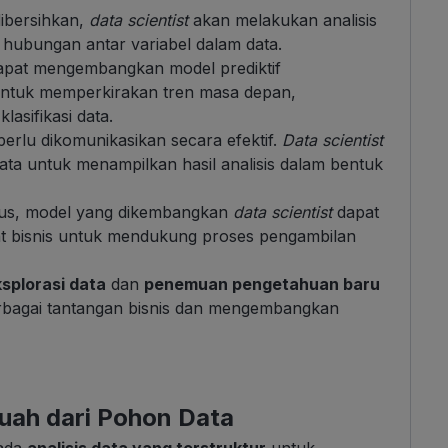
dibersihkan,
data scientist
akan melakukan analisis
 hubungan antar variabel dalam data.
pat mengembangkan model prediktif
ntuk memperkirakan tren masa depan,
lasifikasi data.
erlu dikomunikasikan secara efektif.
Data scientist
ata untuk menampilkan hasil analisis dalam bentuk
us, model yang dikembangkan
data scientist
dapat
alat bisnis untuk mendukung proses pengambilan
splorasi data
dan
penemuan pengetahuan baru
rbagai tantangan bisnis dan mengembangkan
uah dari Pohon Data
pada
analisis data yang terstruktur
untuk