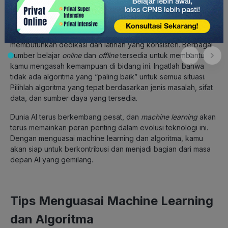
Engineer dapat membangun model yang efektif dan efisien
untuk menyelesaikan berbagai masalah di berbagai bidang.
Proses pembelajaran
machine learning
dan algoritma
membutuhkan dedikasi dan latihan yang konsisten. Berbagai
sumber belajar
online
dan
offline
tersedia untuk membantu
kamu mengasah kemampuan di bidang ini. Ingatlah bahwa
tidak ada algoritma yang “paling baik” untuk semua situasi.
Pilihlah algoritma yang tepat berdasarkan jenis masalah, sifat
data, dan sumber daya yang tersedia.
Dunia AI terus berkembang pesat, dan
machine learning
akan
terus memainkan peran penting dalam evolusi teknologi ini.
Dengan menguasai machine learning dan algoritma, kamu
akan siap untuk berkontribusi dan menjadi bagian dari masa
depan AI yang gemilang.
Tips Menguasai Machine Learning
dan Algoritma