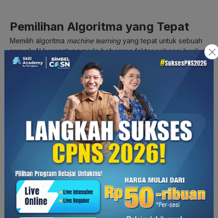
Pemilihan Algoritma yang Tepat
Memilih algoritma
machine learning
yang tepat untuk sebuah
proyek AI bergantung pada beberapa faktor sebagai berikut:
Jenis masalah
: Apakah kamu ingin melakukan klasifikasi,
regresi, atau
clustering
? Pasalnya, setiap jenis masalah
memerlukan algoritma yang sesuai.
Sifat data
: Perhatikan ukuran data, jenis data (numerik,
kategorik, teks, gambar), dan keberadaan data yang
hilang.
Sumber daya komputasi
: Beberapa algoritma, seperti
ANN, membutuhkan sumber daya komputasi yang besar
untuk proses pelatihan.
Kinerja yang diharapkan
: Tentukan tingkat akurasi,
presisi, dan
recall
yang diinginkan untuk model yang kamu
buat.
Machine learning
dan algoritma merupakan elemen kunci
dalam pengembangan kecerdasan buatan. Dengan
memahami berbagai jenis algoritma dan cara kerjanya, AI