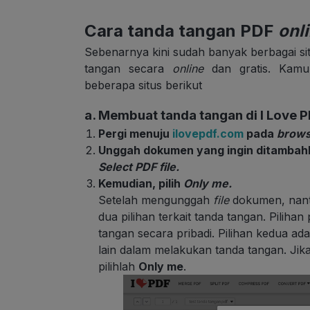
Cara tanda tangan PDF
onl
Sebenarnya kini sudah banyak berbagai si
tangan secara
online
dan gratis. Kam
beberapa situs berikut
a. Membuat tanda tangan di I Love 
Pergi menuju
ilovepdf.com
pada
brows
Unggah dokumen yang ingin ditambah
Select PDF file.
Kemudian, pilih
Only me.
Setelah mengunggah
file
dokumen, nant
dua pilihan terkait tanda tangan. Piliha
tangan secara pribadi. Pilihan kedua ad
lain dalam melakukan tanda tangan. Jik
pilihlah
Only me
.