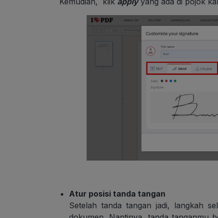
Kemudian, klik
apply
yang ada di pojok k
Atur posisi tanda tangan
Setelah tanda tangan jadi, langkah s
dokumen. Nantinya, tanda tanganmu be