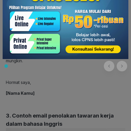
Yth. HRD
[Nama Perusahaan]
Terima kasih atas tawaran Bapak/Ibu untuk
[Posisi]
di
[Nama Perusahaan]
. Saya sangat menghargai usaha dan
pertimbangan Bapak/Ibu atas tawaran ini.
Namun, saya tidak bisa menerima tawaran tersebut. Karena
pada saat ini saya sudah bekerja di perusahaan lain dan
bertanggung jawab atas posisi saya. Saya harap Bapak/Ibu
dapat menemukan kandidat yang Bapak/Ibu cari sesegera
mungkin.
Hormat saya,
[Nama Kamu]
3. Contoh email penolakan tawaran kerja
dalam bahasa Inggris