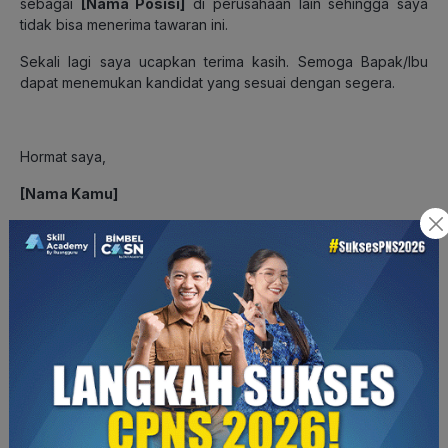
sebagai
[Nama Posisi]
di perusahaan lain sehingga saya
tidak bisa menerima tawaran ini.
Sekali lagi saya ucapkan terima kasih. Semoga Bapak/Ibu
dapat menemukan kandidat yang sesuai dengan segera.
Hormat saya,
[Nama Kamu]
2. Contoh email penolakan pada saat kamu
sudah bekerja
To:
hrd@perusahaanA.com
Subject:
Penolakan Tawaran Posisi Sales Manager di
Perusahaan A