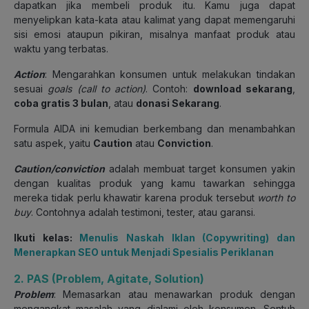
dapatkan jika membeli produk itu. Kamu juga dapat
menyelipkan kata-kata atau kalimat yang dapat memengaruhi
sisi emosi ataupun pikiran, misalnya manfaat produk atau
waktu yang terbatas.
Action
: Mengarahkan konsumen untuk melakukan tindakan
sesuai
goals
(call to action)
. Contoh:
download sekarang
,
coba gratis 3 bulan
, atau
donasi Sekarang
.
Formula AIDA ini kemudian berkembang dan menambahkan
satu aspek, yaitu
Caution
atau
Conviction
.
Caution/conviction
adalah membuat target konsumen yakin
dengan kualitas produk yang kamu tawarkan sehingga
mereka tidak perlu khawatir karena produk tersebut
worth to
buy
. Contohnya adalah testimoni, tester, atau garansi.
Ikuti kelas:
Menulis Naskah Iklan (Copywriting) dan
Menerapkan SEO untuk Menjadi Spesialis Periklanan
2. PAS (Problem, Agitate, Solution)
Problem
: Memasarkan atau menawarkan produk dengan
mengangkat masalah yang dialami oleh konsumen. Sentuh