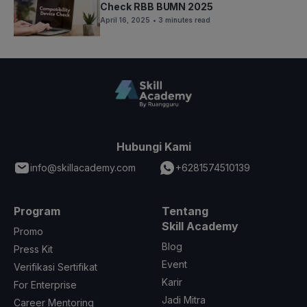
Check RBB BUMN 2025
April 16, 2025
• 3 minutes read
Hubungi Kami
info@skillacademy.com
+6281574510139
Program
Tentang
Skill Academy
Promo
Blog
Press Kit
Event
Verifikasi Sertifikat
Karir
For Enterprise
Jadi Mitra
Career Mentoring