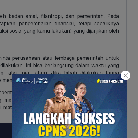
eh badan amal, filantropi, dan pemerintah. Pada
apkan pengembalian finansial, tetapi sebaliknya
si sosial yang kamu lakukan) yang dijanjikan oleh
minta perusahaan atau lembaga pemerintah untuk
dilakukan, ini bisa berlangsung dalam waktu yang
an, atau per tahun. Jika hibah dilakukan tanpa
miliki perjanjian dari kedua belah pihak.
erbentuk manfaat publikasi bagi pihak sponsor.
g menjadi sponsor memberikan dukungan dalam
 materi yang disesuaikan dengan kebutuhan dari