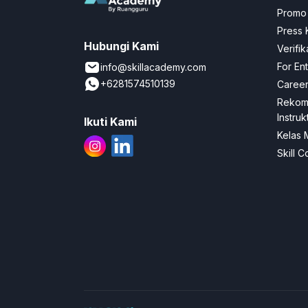
Promo
Press K
Hubungi Kami
Verifik
For En
info@skillacademy.com
+6281574510139
Career
Rekom
Instruk
Ikuti Kami
Kelas 
Skill C