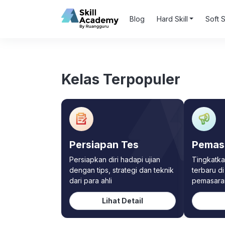
Blog
Hard Skill
Soft S
Kelas Terpopuler
Persiapan Tes
Pemas
Persiapkan diri hadapi ujian
Tingkatka
dengan tips, strategi dan teknik
terbaru d
dari para ahli
pemasaran
Lihat Detail