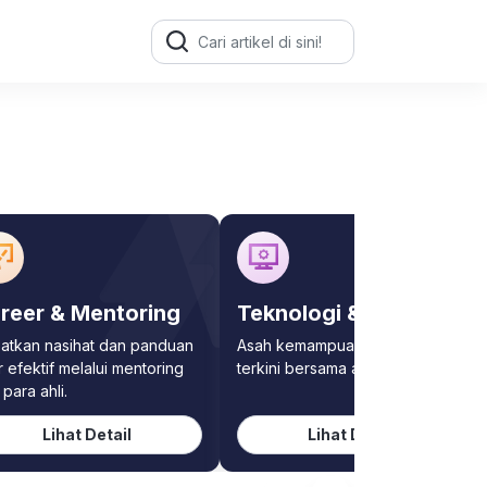
Search
for:
reer & Mentoring
Teknologi & Software
atkan nasihat dan panduan
Asah kemampuan teknologi
r efektif melalui mentoring
terkini bersama ahlinya
 para ahli.
Lihat Detail
Lihat Detail