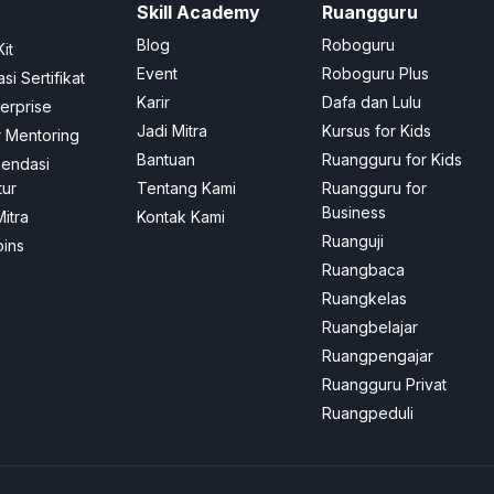
Skill Academy
Ruangguru
Blog
Roboguru
it
Event
Roboguru Plus
asi Sertifikat
Karir
Dafa dan Lulu
terprise
Jadi Mitra
Kursus for Kids
 Mentoring
Bantuan
Ruangguru for Kids
endasi
tur
Tentang Kami
Ruangguru for
Business
Mitra
Kontak Kami
Ruanguji
oins
Ruangbaca
Ruangkelas
Ruangbelajar
Ruangpengajar
Ruangguru Privat
Ruangpeduli