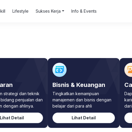
kill
Lifestyle
Sukses Kerja
Info & Events
aran
Bisnis & Keuangan
Ca
n strategi dan teknik
Tingkatkan kemampuan
Dap
i bidang penjualan dan
manajemen dan bisnis dengan
kari
 dengan ahlinya.
belajar dari para ahli
dari
Lihat Detail
Lihat Detail