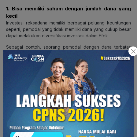
1. Bisa memiliki saham dengan jumlah dana yang
kecil
Investasi reksadana memiliki berbagai peluang keuntungan
seperti, pemodal yang tidak memiliki dana yang cukup besar
dapat melakukan diversifikasi investasi dalam Efek.
Sebagai contoh, seorang pemodal dengan dana terbatas
dapat memiliki portfolio obligasi yang mana ebagai syarat
untuk memiliki portoflio obligasi adalah memiliki dana yang
besar.
Namun, dengan reksadana maka akan terkumpul dana dalam
jumlah yang besar sehingga akan memudahkan diversifikasi
baik untuk instrumen di pasar modal maupun pasar uang,
artinya investasi dilakukan pada berbagai jenis instrumen
seperti deposito, saham, obligasi.
2. Tidak memerlukan pengetahuan yang dalam
Melalui reksadana, pada pemodal dimudahkan untuk dapat
malakukan investasi di pasar modal. Selain itu, melalui manajer
investasi juga membantu menentukan saham-saham yang