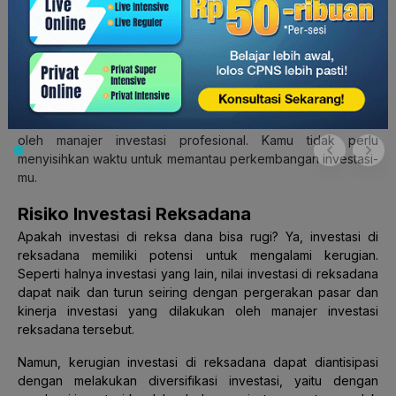
memliki nilai baik untuk dibeli. Hal ini dilakukan karena tidak
semua pemodal memiliki pengetahuan dan keahlian yang
cukup untuk masuk ke pasar modal.
3. Efisiensi waktu
Berinvestasi dengan reksadana tentu saja dapat menghemat
waktu kamu. Selain lebih efisien, dana investasi kamu dikelola
oleh manajer investasi profesional. Kamu tidak perlu
menyisihkan waktu untuk memantau perkembangan investasi-
mu.
Risiko Investasi Reksadana
Apakah investasi di reksa dana bisa rugi? Ya, investasi di
reksadana memiliki potensi untuk mengalami kerugian.
Seperti halnya investasi yang lain, nilai investasi di reksadana
dapat naik dan turun seiring dengan pergerakan pasar dan
kinerja investasi yang dilakukan oleh manajer investasi
reksadana tersebut.
Namun, kerugian investasi di reksadana dapat diantisipasi
dengan melakukan diversifikasi investasi, yaitu dengan