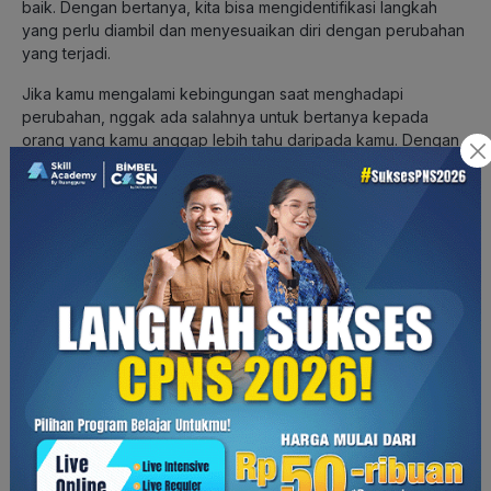
baik. Dengan bertanya, kita bisa mengidentifikasi langkah
yang perlu diambil dan menyesuaikan diri dengan perubahan
yang terjadi.
Jika kamu mengalami kebingungan saat menghadapi
perubahan, nggak ada salahnya untuk bertanya kepada
orang yang kamu anggap lebih tahu daripada kamu. Dengan
begitu, kamu bisa mendapat pemahaman dan bisa sekaligus
bertukar pikiran untuk mendapatkan solusi atau langkah tepat
yang harus diambil.
Jangan Takut Mencoba Hal Baru
Apakah kamu pernah berpikiran untuk mencoba hal baru, tapi
punya banyak ketakutan sampai akhirnya nggak jadi
mencoba? Mencoba hal-hal baru juga bisa membantu kamu
belajar meningkatkan kemampuan beradaptasi. Dengan
mencoba hal-hal baru, kamu akan terbiasa untuk menghadapi
situasi dan tantangan yang beragam. Ini memungkinkan kamu
belajar dan mengembangkan keterampilan baru.