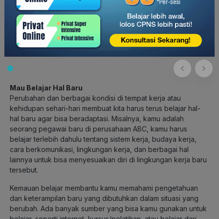
Selain itu, dengan mencoba hal-hal baru, kamu bisa
mengubah pola pikir dan memperluas perspektif. Kamu bisa
bertemu banyak orang dan belajar cara berpikir yang
berbeda dan melihat hal-hal yang belum pernah kamu
temukan sebelumnya. Hal ini membantu kamu lebih terbuka
terhadap perubahan dan bisa beradaptasi dengan baik.
Mau Belajar Hal Baru
Perubahan dan berbagai kondisi di tempat kerja atau
kehidupan sehari-hari membuat kita harus terus belajar hal-
hal baru agar bisa beradaptasi. Misalnya, kamu adalah
seorang pegawai baru di perusahaan ABC, kamu harus
belajar terlebih dahulu tentang sistem kerja, budaya kerja,
cara berkomunikasi, lingkungan kerja, dan berbagai hal
lainnya untuk bisa menyesuaikan diri di lingkungan kerja baru
tersebut.
Kemauan belajar membantu kamu memahami pengetahuan
dan keterampilan baru yang dibutuhkan dalam situasi yang
berubah. Ada banyak sumber yang bisa kamu gunakan untuk
belajar, seperti internet, kursus/pelatihan, atau belajar dari