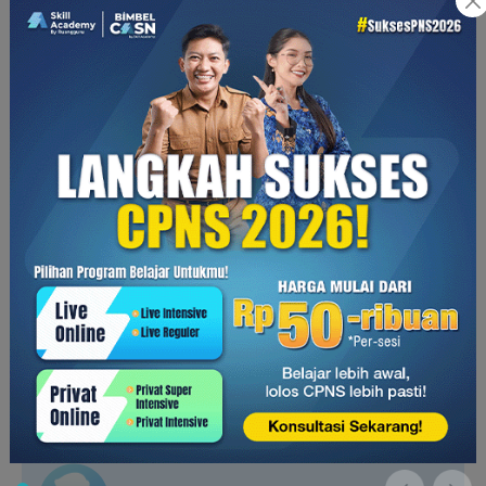
Namun, potensi jaringan saraf tiruan sangat besar. Dengan
penelitian dan pengembangan yang terus berlanjut, jaringan
saraf tiruan akan memainkan peran yang semakin penting
dalam berbagai aspek kehidupan manusia.
Ikuti kelas:
Belajar Memanfaatkan Kecerdasan Buatan
(AI) dalam Produk bagi Product Manager
Perdalam ilmu terkait arfiticial intelligence kamu bersama
Ruangguru Engineering Academy. Klik
banner
di bawah ini
untuk mendapat pembelajaran dari instruktur yang ahli dan
berpengalaman!