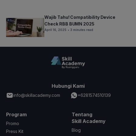
Wajib Tahu! Compatibility Device
Check RBB BUMN 2025
April 16, 2025
• 3 minutes read
Hubungi Kami
info@skillacademy.com
+6281574510139
Program
Tentang
Skill Academy
Promo
Blog
Press Kit