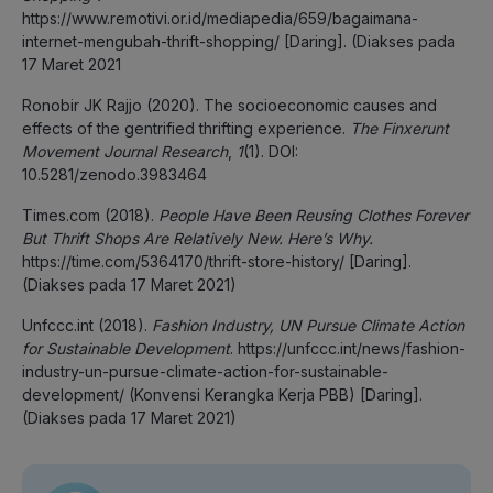
https://www.remotivi.or.id/mediapedia/659/bagaimana-
internet-mengubah-thrift-shopping/ [Daring]. (Diakses pada
17 Maret 2021
Ronobir JK Rajjo (2020). The socioeconomic causes and
effects of the gentrified thrifting experience.
The Finxerunt
Movement Journal Research
,
1
(1). DOI:
10.5281/zenodo.3983464
Times.com (2018).
People Have Been Reusing Clothes Forever
But Thrift Shops Are Relatively New. Here’s Why.
https://time.com/5364170/thrift-store-history/ [Daring].
(Diakses pada 17 Maret 2021)
Unfccc.int (2018).
Fashion Industry, UN Pursue Climate Action
for Sustainable Development
. https://unfccc.int/news/fashion-
industry-un-pursue-climate-action-for-sustainable-
development/ (Konvensi Kerangka Kerja PBB) [Daring].
(Diakses pada 17 Maret 2021)