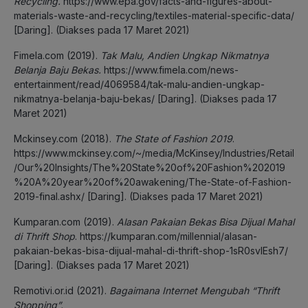
Recycling.
https://www.epa.gov/facts-and-figures-about-
materials-waste-and-recycling/textiles-material-specific-data/
[Daring]. (Diakses pada 17 Maret 2021)
Fimela.com (2019).
Tak Malu, Andien Ungkap Nikmatnya
Belanja Baju Bekas.
https://www.fimela.com/news-
entertainment/read/4069584/tak-malu-andien-ungkap-
nikmatnya-belanja-baju-bekas/ [Daring]. (Diakses pada 17
Maret 2021)
Mckinsey.com (2018).
The State of Fashion 2019
.
https://www.mckinsey.com/~/media/McKinsey/Industries/Retail
/Our%20Insights/The%20State%20of%20Fashion%202019
%20A%20year%20of%20awakening/The-State-of-Fashion-
2019-final.ashx/ [Daring]. (Diakses pada 17 Maret 2021)
Kumparan.com (2019).
Alasan Pakaian Bekas Bisa Dijual Mahal
di Thrift Shop
. https://kumparan.com/millennial/alasan-
pakaian-bekas-bisa-dijual-mahal-di-thrift-shop-1sR0svIEsh7/
[Daring]. (Diakses pada 17 Maret 2021)
Remotivi.or.id (2021).
Bagaimana Internet Mengubah “Thrift
Shopping”.