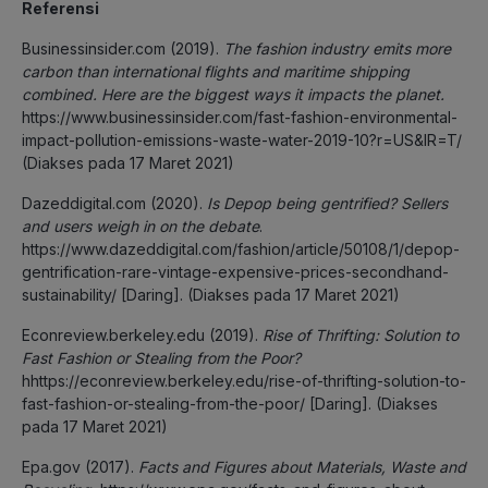
Referensi
Businessinsider.com (2019).
The fashion industry emits more
carbon than international flights and maritime shipping
combined. Here are the biggest ways it impacts the planet.
https://www.businessinsider.com/fast-fashion-environmental-
impact-pollution-emissions-waste-water-2019-10?r=US&IR=T/
(Diakses pada 17 Maret 2021)
Dazeddigital.com (2020).
Is Depop being gentrified? Sellers
and users weigh in on the debate
.
https://www.dazeddigital.com/fashion/article/50108/1/depop-
gentrification-rare-vintage-expensive-prices-secondhand-
sustainability/ [Daring]. (Diakses pada 17 Maret 2021)
Econreview.berkeley.edu (2019).
Rise of Thrifting: Solution to
Fast Fashion or Stealing from the Poor?
hhttps://econreview.berkeley.edu/rise-of-thrifting-solution-to-
fast-fashion-or-stealing-from-the-poor/ [Daring]. (Diakses
pada 17 Maret 2021)
Epa.gov (2017).
Facts and Figures about Materials, Waste and