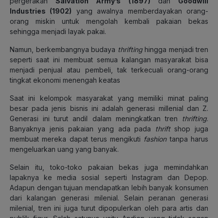
pergerakan
Salvation Army’s (1897)
dan
Goodwill
Industries (1902)
yang awalnya memberdayakan orang-
orang miskin untuk mengolah kembali pakaian bekas
sehingga menjadi layak pakai.
Namun, berkembangnya budaya
thrifting
hingga menjadi tren
seperti saat ini membuat semua kalangan masyarakat bisa
menjadi penjual atau pembeli, tak terkecuali orang-orang
tingkat ekonomi menengah keatas
Saat ini kelompok masyarakat yang memiliki minat paling
besar pada jenis bisnis ini adalah generasi millenial dan Z.
Generasi ini turut andil dalam meningkatkan tren
thrifting
.
Banyaknya jenis pakaian yang ada pada
thrift
shop juga
membuat mereka dapat terus mengikuti
fashion
tanpa harus
mengeluarkan uang yang banyak.
Selain itu, toko-toko pakaian bekas juga memindahkan
lapaknya ke media sosial seperti Instagram dan Depop.
Adapun dengan tujuan mendapatkan lebih banyak konsumen
dari kalangan generasi milenial. Selain peranan generasi
milenial, tren ini juga turut dipopulerkan oleh para artis dan