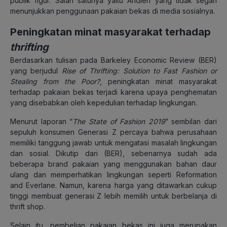
publik figur. Salah satunya yaitu Andien yang tidak segan
menunjukkan penggunaan pakaian bekas di media sosialnya.
Peningkatan minat masyarakat terhadap
thrifting
Berdasarkan tulisan pada Barkeley Economic Review (BER)
yang berjudul
Rise of Thrifting: Solution to Fast Fashion or
Stealing from the Poor?
, peningkatan minat masyarakat
terhadap pakaian bekas terjadi karena upaya penghematan
yang disebabkan oleh kepedulian terhadap lingkungan.
Menurut laporan “
The State of Fashion 2019
” sembilan dari
sepuluh konsumen Generasi Z percaya bahwa perusahaan
memiliki tanggung jawab untuk mengatasi masalah lingkungan
dan sosial. Dikutip dari (BER), sebenarnya sudah ada
beberapa brand pakaian yang menggunakan bahan daur
ulang dan memperhatikan lingkungan seperti Reformation
and Everlane. Namun, karena harga yang ditawarkan cukup
tinggi membuat generasi Z lebih memilih untuk berbelanja di
thrift shop.
Selain itu, pembelian pakaian bekas ini juga merupakan