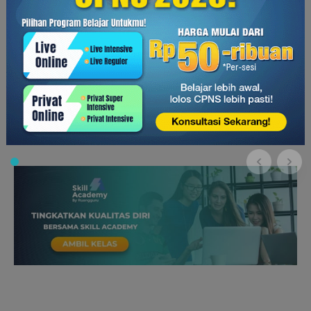
ada toko-toko pakaian bekas atau lembaga donasi yang
mementingkan masyarakat kurang mampu, seperti Street
Store Indonesia.
Berdasarkan penjelasan diatas, kamu boleh saja
berpendapat bahwa semua orang berhak untuk berbelanja
pakaian bekas. Namun, perlu diketahui bahwa orang yang
paling bergantung pada toko-toko pakaian bekas adalah
mereka yang memiliki ekonomi menengah ke bawah.