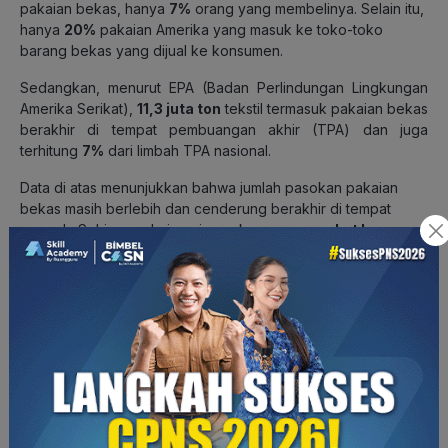
pakaian bekas, hanya
7%
orang yang membelinya. Selain itu,
hanya
20%
pakaian Amerika yang masuk ke toko-toko
barang bekas yang dijual ke konsumen.
Sedangkan, menurut EPA (Badan Perlindungan Lingkungan
Amerika Serikat),
11,3 juta ton
tekstil termasuk pakaian bekas
berakhir di tempat pembuangan akhir (TPA) dan juga
terhitung
7%
dari limbah TPA nasional.
Data di atas menunjukkan bahwa jumlah pasokan pakaian
bekas masih berlebih dan cenderung berakhir di tempat
sampah. Sehingga dari segi pasokan,
masyarakat kurang
mampu tidak kekurangan jatahnya
. Tetapi, yang menjadi
masalah adalah peningkatan harga pada pakaian bekas itu
sendiri. Toko-toko pakaian bekas memiliki hak untuk
menaikan harga sesuai dengan pelayanan dan usaha yang
telah mereka lakukan.
Oleh karena itu, permasalahan terkait tren
thrifting
ini
bergantung pada masyarakat itu sendiri. Bagaimana
masyarakat saling memperhatikan dan tidak apatis terhadap
situasi sosialnya. Nyatanya untuk di beberapa tempat masih