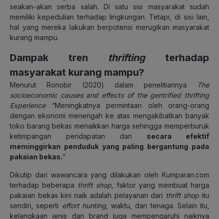
seakan-akan serba salah. Di satu sisi masyarakat sudah
memiliki kepedulian terhadap lingkungan. Tetapi, di sisi lain,
hal yang mereka lakukan berpotensi merugikan masyarakat
kurang mampu.
Dampak tren
thrifting
terhadap
masyarakat kurang mampu?
Menurut Ronobir (2020) dalam penelitiannya
The
socioeconomic causes and effects of the gentrified thrifting
Experience
“Meningkatnya permintaan oleh orang-orang
dengan ekonomi menengah ke atas mengakibatkan banyak
toko barang bekas menaikkan harga sehingga memperburuk
ketimpangan pendapatan dan
secara efektif
meminggirkan penduduk yang paling bergantung pada
pakaian bekas.
”
Dikutip dari wawancara yang dilakukan oleh Kumparan.com
terhadap beberapa
thrift shop
, faktor yang membuat harga
pakaian bekas kini naik adalah pelayanan dari
thrift shop
itu
sendiri, seperti
effort hunting
, waktu, dan tenaga. Selain itu,
kelangkaan jenis dan brand juga mempengaruhi naiknya