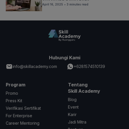
April 16, 2025
• 3 minutes read
Hubungi Kami
info@skillacademy.com
+6281574510139
Program
Tentang
Skill Academy
Promo
Blog
Press Kit
Event
Verifikasi Sertifikat
Karir
For Enterprise
Jadi Mitra
Career Mentoring