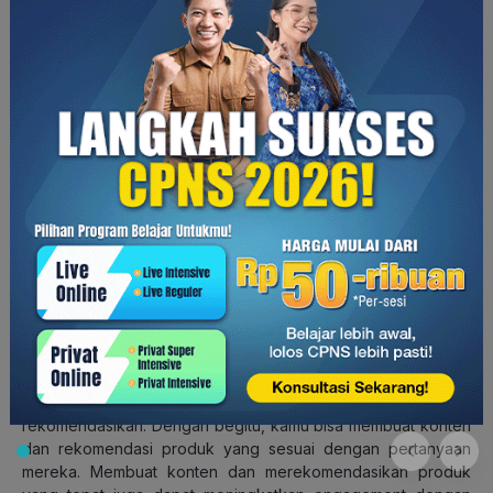
ditawarkan, pencairan komisi, dan detail lainnya. Setiap
brand
atau perusahaan bisa berbeda-beda syarat dan
ketentuannya. Kamu bisa membandingkan program yang satu
dengan yang lainnya, lalu pilih dan daftar ke satu yang
terbaik.
2. Pahami target audiens dan bangun
hubungan positif
Memahami target audiens merupakan hal yang penting.
Dengan begitu, kamu bisa memilih produk yang tepat untuk
dipromosikan, sesuai kebutuhan mereka dan yang bisa
menjawab permasalahan yang mereka alami.
Kamu bisa memahami audiens dengan melakukan riset atau
mengikuti forum-forum tertentu untuk mencari tahu apa yang
sering mereka pertanyakan terkait produk yang akan kamu
rekomendasikan. Dengan begitu, kamu bisa membuat konten
dan rekomendasi produk yang sesuai dengan pertanyaan
mereka. Membuat konten dan merekomendasikan produk