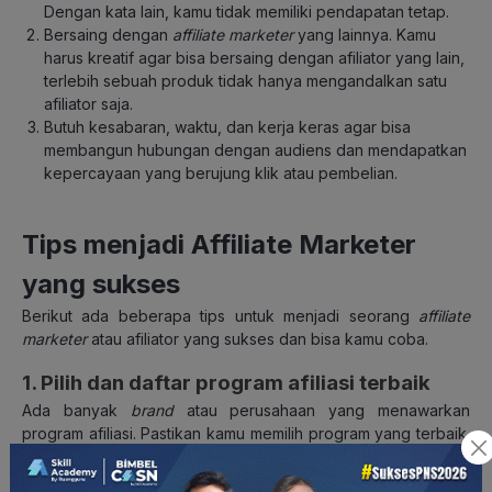
Dengan kata lain, kamu tidak memiliki pendapatan tetap.
Bersaing dengan
affiliate marketer
yang lainnya. Kamu
harus kreatif agar bisa bersaing dengan afiliator yang lain,
terlebih sebuah produk tidak hanya mengandalkan satu
afiliator saja.
Butuh kesabaran, waktu, dan kerja keras agar bisa
membangun hubungan dengan audiens dan mendapatkan
kepercayaan yang berujung klik atau pembelian.
Tips menjadi Affiliate Marketer
yang sukses
Berikut ada beberapa tips untuk menjadi seorang
affiliate
marketer
atau afiliator yang sukses dan bisa kamu coba.
1. Pilih dan daftar program afiliasi terbaik
Ada banyak
brand
atau perusahaan yang menawarkan
program afiliasi. Pastikan kamu memilih program yang terbaik.
Perhatikan kesesuaian produk yang mereka tawarkan
dengan
niche
dan audiens kamu, persentase komisi yang