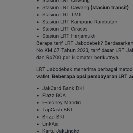
Stasiun LRT Ciliwung
Stasiun LRT Cawang
(stasiun transit)
Stasiun LRT TMII
Stasiun LRT Kampung Rambutan
Stasiun LRT Ciracas
Stasiun LRT Harjamukti
Berapa tarif LRT Jabodebek? Berdasarka
No KM 67 Tahun 2023, tarif dasar LRT Ja
dan Rp700 per kilometer berikutnya.
LRT Jabodebek menerima berbagai metode
wallet.
Beberapa opsi pembayaran LRT ad
JakCard Bank DKI
Flazz BCA
E-money Mandiri
TapCash BNI
Brizzi BRI
LinkAja
Kartu JakLingko