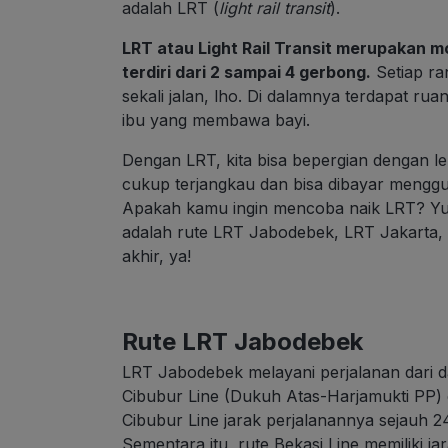
adalah LRT (
light rail transit
).
LRT atau Light Rail Transit merupakan 
terdiri dari 2 sampai 4 gerbong.
Setiap r
sekali jalan, lho. Di dalamnya terdapat ruan
ibu yang membawa bayi.
Dengan LRT, kita bisa bepergian dengan leb
cukup terjangkau dan bisa dibayar meng
Apakah kamu ingin mencoba naik LRT? Yuk, 
adalah rute LRT Jabodebek, LRT Jakarta,
akhir, ya!
Rute LRT Jabodebek
LRT Jabodebek melayani perjalanan dari dan
Cibubur Line (Dukuh Atas-Harjamukti PP) 
Cibubur Line jarak perjalanannya sejauh 2
Sementara itu, rute Bekasi Line memiliki j