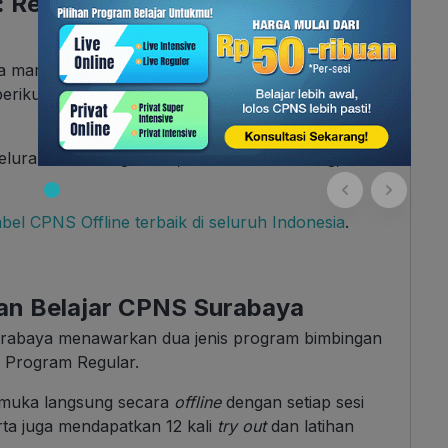
: Rekomendasi Bimbel CPNS
 mampir ke lokasi bimbel CPNS dari Skill
erikut ini:
Kelurahan Pucang Sewu, Kecamatan Gubeng, Kota
bel CPNS Offline terbaik di seluruh Indonesia
.
an Belajar CPNS Surabaya
urabaya menawarkan dua jenis program bimbingan
n Program Regular.
ap muka langsung secara
offline
dengan setiap sesi
rta juga mendapatkan 12 kali
try out
dan latihan