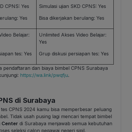
SKD CPNS: Yes
Simulasi ujian SKD CPNS: Yes
berulang: Yes
Bisa dikerjakan berulang: Yes
Video Belajar:
Unlimited Akses Video Belajar:
Yes
siapan tes: Yes
Grup diskusi persiapan tes: Yes
aya pendaftaran dan biaya bimbel CPNS Surabaya
 kunjungi:
https://wa.link/pwqfju
.
PNS di Surabaya
i tes CPNS 2024 kamu bisa memperbesar peluang
el. Tidak usah pusing lagi mencari tempat bimbel
 Center
di Surabaya menjawab semua kebutuhan
es seleksi calon pegawai negeri sipil.