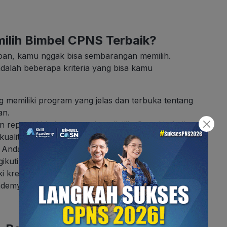
milih Bimbel CPNS Terbaik?
an, kamu nggak bisa sembarangan memilih.
dalah beberapa kriteria yang bisa kamu
ng memiliki program yang jelas dan terbuka tentang
an.
 reputasi bimbel yang akan dipilih. Semakin baik
 kualitas bimbel tersebut.
, Anda dapat mencari rekomendasi dari orang-
kuti bimbel tersebut.
i kredibilitas tinggi dan latar belakang yang baik.
demy. Jadi mari kita simak.