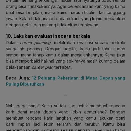
Disiplin memang terdengar mudah tapi nyatanya tidak semua
orang bisa melakukannya. Agar perencanaan karir yang kamu
buat bisa berjalan, maka kamu harus disiplin dan tanggung
jawab. Kalau tidak, maka rencana karir yang kamu persiapkan
dengan detail dan matang tidak akan terlaksana.
10. Lakukan evaluasi secara berkala
Dalam
career planning,
melakukan evaluasi secara berkala
sangatlah penting. Dengan begitu, kamu jadi tahu sudah
sampai mana tahap kamu dalam menjalankannya. Kamu juga
bisa memperbaiki hal-hal yang sekiranya masih kurang dalam
pelaksanaan
career plan
tersebut.
Baca Juga:
12 Peluang Pekerjaan di Masa Depan yang
Paling Dibutuhkan
—
Nah, bagaimana? Kamu sudah siap untuk membuat rencana
karir demi masa depan yang lebih cemerlang? Dengan
membuat rencana karir, langkah yang kamu lakukan demi
karir impian jadi lebih terarah dan terukur.
Kamu bisa
mengembangkan
skill
yang sesuai dengan
career plan
kamu