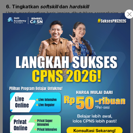
6. Tingkatkan
softskill
dan
hardskill
Untuk mendapatkan karir impian dibutuhkan serangkaian
skill
yang harus dikuasai. Misalnya, saat kamu ingin menjadi Art
Director, serangkaian keterampilan yang harus dikuasai
adalah jiwa
leadership, team management,
hingga
penguasaan
editing tools.
Nah, tingkatkan
softskill
dan
hardskill
yang berkaitan dengan karir impian kamu tersebut.
7. Cermat dalam membaca peluang karir di masa
depan
Kamu harus jeli dalam membaca tren dan peluang karir di
masa depan. Perkembangan teknologi yang semakin cepat
melahirkan banyak peluang-peluang karir yang sebelumnya
mungkin belum pernah ada. Kamu harus bisa cepat
beradaptasi dan menyesuaikan keterampilan yang kamu miliki
dengan kondisi saat ini.