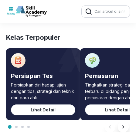
Search
for:
Kelas Terpopuler
Persiapan Tes
Pemasaran
Persiapkan diri hadapi ujian
Tingkatkan strategi dan t
dengan tips, strategi dan teknik
terbaru di bidang penjua
dari para ahli
pemasaran dengan ahliny
Lihat Detail
Lihat Detail