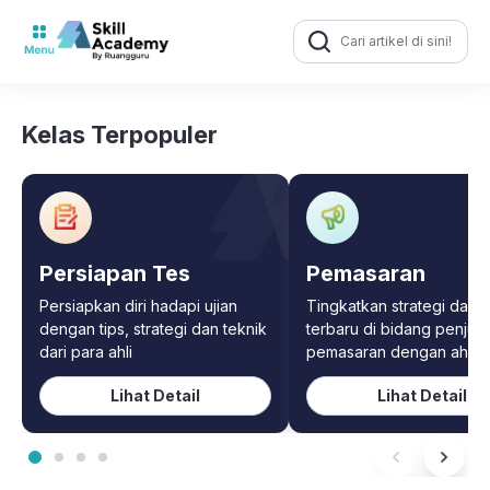
Search
for:
Kelas Terpopuler
Persiapan Tes
Pemasaran
Persiapkan diri hadapi ujian
Tingkatkan strategi dan t
dengan tips, strategi dan teknik
terbaru di bidang penjua
dari para ahli
pemasaran dengan ahliny
Lihat Detail
Lihat Detail