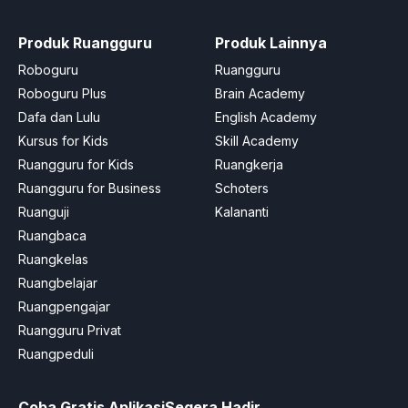
Produk Ruangguru
Produk Lainnya
Roboguru
Ruangguru
Roboguru Plus
Brain Academy
Dafa dan Lulu
English Academy
Kursus for Kids
Skill Academy
Ruangguru for Kids
Ruangkerja
Ruangguru for Business
Schoters
Ruanguji
Kalananti
Ruangbaca
Ruangkelas
Ruangbelajar
Ruangpengajar
Ruangguru Privat
Ruangpeduli
Coba Gratis Aplikasi
Segera Hadir