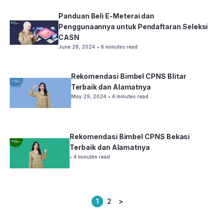
Panduan Beli E-Meterai dan
Penggunaannya untuk Pendaftaran Seleksi
CASN
June 28, 2024
• 6 minutes read
Rekomendasi Bimbel CPNS Blitar
Terbaik dan Alamatnya
May 29, 2024
• 4 minutes read
Rekomendasi Bimbel CPNS Bekasi
Terbaik dan Alamatnya
• 4 minutes read
1
2
>
Posts
pagination