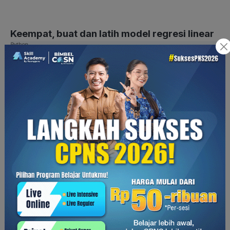
Keempat, buat dan latih model regresi linear
model.fit(X_train.values.reshape(-1, 1), y_train)
:
Baris
kode ini melatih model regresi linear dengan data latihan.
Perhatikan penggunaan .reshape(-1, 1) untuk mengubah fitur
menjadi array dua dimensi yang diperlukan oleh model.
Kelima, prediksi harga rumah baru dengan
model