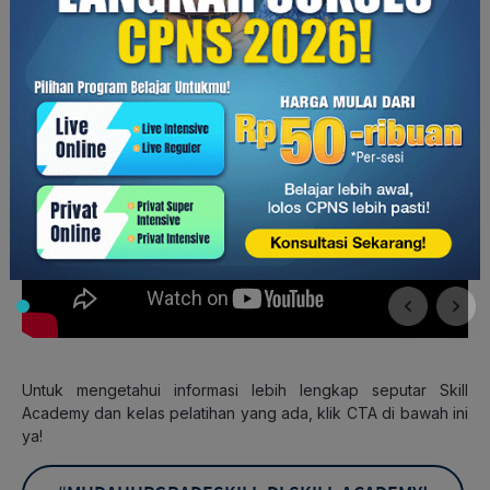
dengan mengikuti kelas pelatihan dari Skill Academy.
Terdapat kelas
meningkatkan komunikasi
,
negosiasi
,
kecerdasan emosional
, dan
kelas lainnya
.
Untuk mengetahui informasi lebih lengkap seputar Skill
Academy dan kelas pelatihan yang ada, klik CTA di bawah ini
ya!