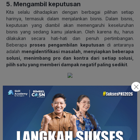
5. Mengambil keputusan
Kita selalu dihadapkan dengan berbagai pilihan setiap
harinya, termasuk dalam menjalankan bisnis. Dalam bisnis,
keputusan yang diambil akan memengaruhi keseluruhan
bisnis yang sedang kamu jalankan. Oleh karena itu, harus
dilakukan secara hati-hati dan penuh pertimbangan.
Beberapa
proses pengambilan keputusan
di antaranya
adalah
mengidentifikasi masalah, menyiapkan beberapa
solusi, menimbang pro dan kontra dari setiap solusi,
pilih satu yang memberi dampak negatif paling sedikit
.
(Sumber: pixabay.com)
Itulah beberapa interpersonal
skill
yang wajib kamu miliki
sebagai seorang pebisnis. Keterampilan ini akan membantu
kamu membangun dan memelihara hubungan baik dengan tim
dan seluruh pihak yang terlibat dengan bisnis yang sedang
kamu jalani.
Kamu dapat meningkatkan beberapa keterampilan di atas