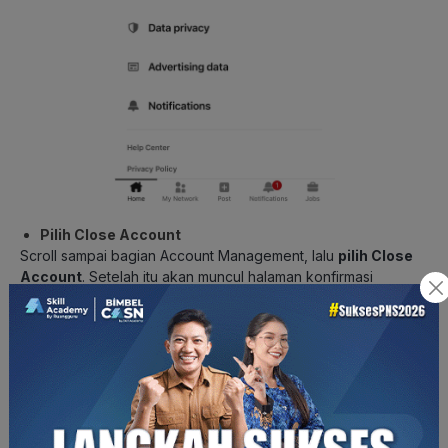
Pilih Close Account
Scroll sampai bagian Account Management, lalu
pilih Close
Account
. Setelah itu akan muncul halaman konfirmasi
penghapusan akun,
klik Continue
.