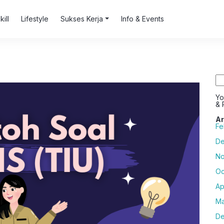
kill
Lifestyle
Sukses Kerja
Info & Events
Se
for
Yo
& 
Ar
Fe
De
No
Oc
Ap
Ma
De