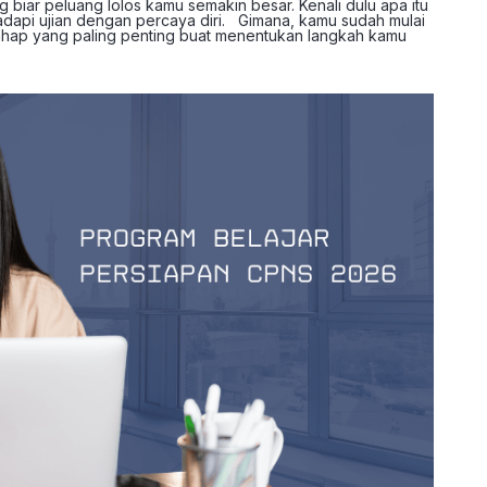
 biar peluang lolos kamu semakin besar. Kenali dulu apa itu
hadapi ujian dengan percaya diri. Gimana, kamu sudah mulai
 tahap yang paling penting buat menentukan langkah kamu