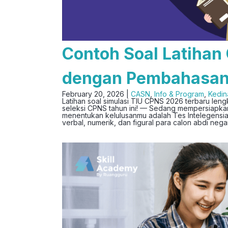
Contoh Soal Latihan
dengan Pembahasa
February 20, 2026 |
CASN
,
Info & Program
,
Kedin
Latihan soal simulasi TIU CPNS 2026 terbaru l
seleksi CPNS tahun ini! — Sedang mempersiapkan
menentukan kelulusanmu adalah Tes Intelegensia
verbal, numerik, dan figural para calon abdi neg