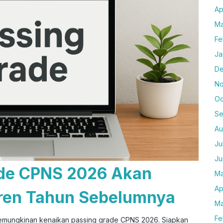
Ap
Ma
Fe
Ja
De
No
Oc
Se
Au
Ju
Ju
de CPNS 2026 Akan
Ma
Ap
 Tren Tahun Sebelumnya
Ma
Fe
kemungkinan kenaikan passing grade CPNS 2026. Siapkan