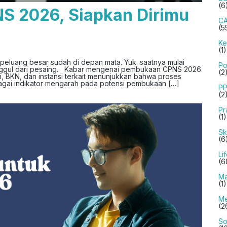
(6
NS 2026, Siapkan Dirimu
C
(5
Ke
(1)
eluang besar sudah di depan mata. Yuk. saatnya mulai
Po
unggul dari pesaing. Kabar mengenai pembukaan CPNS 2026
(2
h, BKN, dan instansi terkait menunjukkan bahwa proses
agai indikator mengarah pada potensi pembukaan […]
PP
(2
Pr
(1)
Sk
(6
Li
(6
Ma
(1)
Me
(2
So