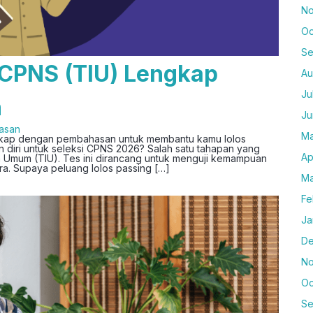
No
Oc
Se
 CPNS (TIU) Lengkap
Au
Ju
n
Ju
asan
Ma
engkap dengan pembahasan untuk membantu kamu lolos
 diri untuk seleksi CPNS 2026? Salah satu tahapan yang
Ap
 Umum (TIU). Tes ini dirancang untuk menguji kemampuan
ara. Supaya peluang lolos passing […]
Ma
Fe
Ja
De
No
Oc
Se