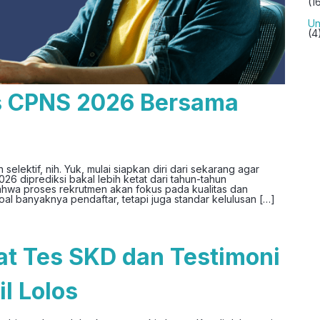
(1
Un
(4
os CPNS 2026 Bersama
elektif, nih. Yuk, mulai siapkan diri dari sekarang agar
6 diprediksi bakal lebih ketat dari tahun-tahun
hwa proses rekrutmen akan fokus pada kualitas dan
l banyaknya pendaftar, tetapi juga standar kelulusan […]
t Tes SKD dan Testimoni
l Lolos