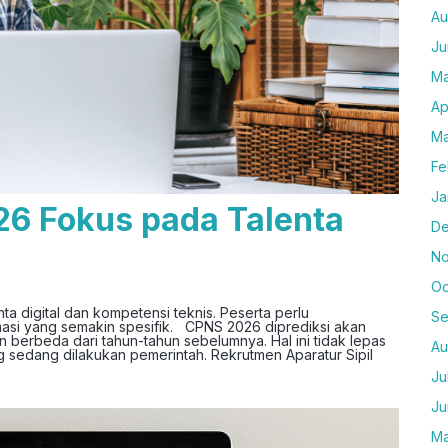
Au
Ju
Ma
Ap
Ma
Fe
Ja
6 Fokus pada Talenta
De
No
Oc
a digital dan kompetensi teknis. Peserta perlu
Se
si yang semakin spesifik. CPNS 2026 diprediksi akan
berbeda dari tahun-tahun sebelumnya. Hal ini tidak lepas
Au
ang sedang dilakukan pemerintah. Rekrutmen Aparatur Sipil
Ju
Ju
Ma