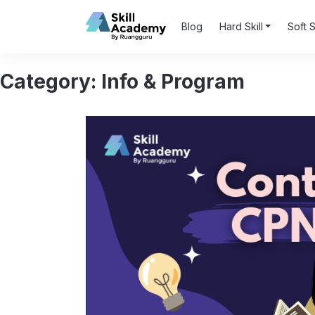
Blog
Hard Skill
Soft S
Category:
Info & Program