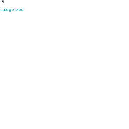
63)
categorized
)