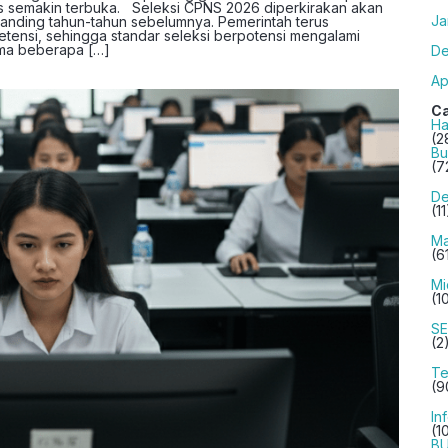
los semakin terbuka. Seleksi CPNS 2026 diperkirakan akan
Ja
banding tahun-tahun sebelumnya. Pemerintah terus
tensi, sehingga standar seleksi berpotensi mengalami
ama beberapa […]
De
Ap
Ca
Ha
(2
Bu
(7
De
(11
Ma
(6
Mi
(1
S
(2
Te
(9
In
(1
B