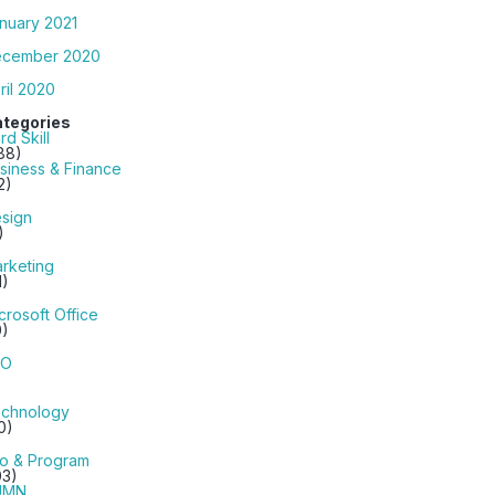
nuary 2021
cember 2020
ril 2020
tegories
rd Skill
88)
siness & Finance
2)
sign
)
rketing
1)
crosoft Office
0)
EO
)
chnology
0)
fo & Program
03)
UMN