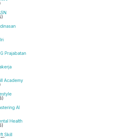
)
ASN
5)
dinasan
lri
)
G Prajabatan
)
akerja
ill Academy
)
festyle
8)
stering AI
ntal Health
6)
ft Skill