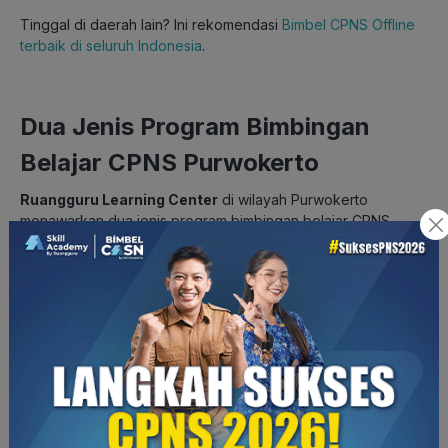
Tinggal di daerah lain? Ini rekomendasi
Bimbel CPNS Offline
terbaik di seluruh Indonesia
.
Dua Jenis Program Bimbingan
Belajar CPNS Purwokerto
Ruangguru Learning Center
di wilayah Purwokerto
menawarkan dua jenis program bimbingan belajar CPNS,
yaitu Program Intensive dan Program Regular.
Program Intensive terdiri dari 12 sesi tatap muka langsung
secara
offline
dengan setiap sesi berlangsung selama 2 jam.
Selain itu, peserta juga mendapatkan 12 kali
try out
dan
latihan soal.
Sementara itu, peserta Program Regular akan mendapatkan 6
sesi belajar tatap muka secara
offline
dengan total sesi
secara keseluruhan berlangsung sampai dengan 25+ jam.
Peserta Program Regular juga akan mendapatkan 12 kali
try