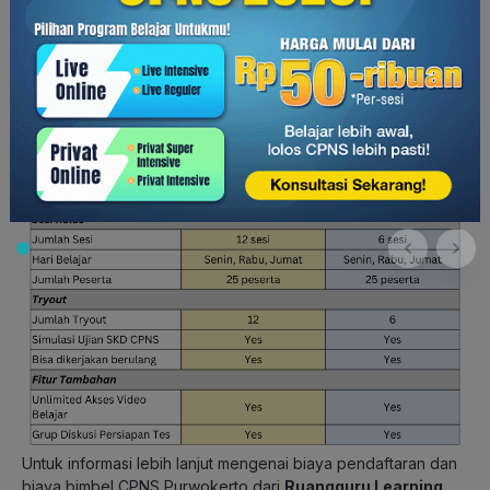
out
dan latihan soal.
Kedua program ini memiliki fitur yang sama, seperti simulasi
ujian SKD CPNS,
unlimited
akses video belajar, dan grup
diskusi persiapan tes.
Berikut adalah perbandingan antara kedua program:
Untuk informasi lebih lanjut mengenai biaya pendaftaran dan
biaya bimbel CPNS Purwokerto dari
Ruangguru Learning