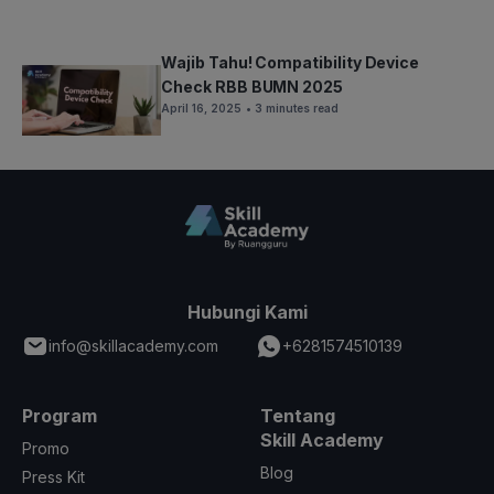
Wajib Tahu! Compatibility Device
Check RBB BUMN 2025
April 16, 2025
• 3 minutes read
Hubungi Kami
info@skillacademy.com
+6281574510139
Program
Tentang
Skill Academy
Promo
Blog
Press Kit