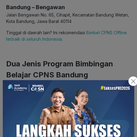
Bandung – Bengawan
Jalan Bengawan No. 65, Cihapit, Kecamatan Bandung Wetan,
Kota Bandung, Jawa Barat 40114
Tinggal di daerah lain? Ini rekomendasi
Bimbel CPNS Offline
terbaik di seluruh Indonesia
.
Dua Jenis Program Bimbingan
Belajar CPNS Bandung
Ruangguru Learning Center
di wilayah Bandung
menawarkan dua jenis program bimbingan belajar CPNS,
yaitu Program Intensive dan Program Regular.
Program Intensive terdiri dari 12 sesi tatap muka langsung
secara
offline
dengan setiap sesi berlangsung selama 2 jam.
Selain itu, peserta juga mendapatkan 12 kali
try out
dan
latihan soal.