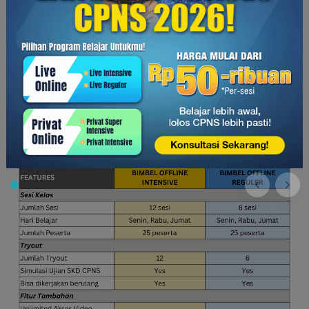
Sementara itu, peserta Program Regular akan mendapatkan 6
sesi belajar tatap muka secara
offline
dengan total sesi
secara keseluruhan berlangsung sampai dengan 25+ jam.
Peserta Program Regular juga akan mendapatkan 12 kali
try
out
dan latihan soal.
Kedua program ini memiliki fitur yang sama, seperti simulasi
ujian SKD CPNS,
unlimited
akses video belajar, dan grup
diskusi persiapan tes.
Berikut adalah perbandingan antara kedua program: