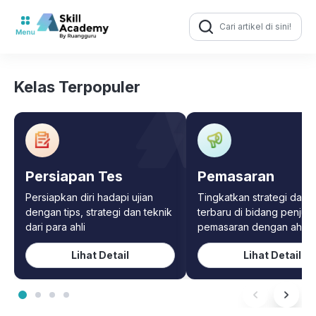
Search
for:
Kelas Terpopuler
Persiapan Tes
Pemasaran
Persiapkan diri hadapi ujian
Tingkatkan strategi dan t
dengan tips, strategi dan teknik
terbaru di bidang penjua
dari para ahli
pemasaran dengan ahliny
Lihat Detail
Lihat Detail