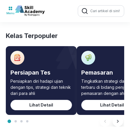
Search
for:
Kelas Terpopuler
Persiapan Tes
Pemasaran
Persiapkan diri hadapi ujian
Tingkatkan strategi dan t
dengan tips, strategi dan teknik
terbaru di bidang penjua
dari para ahli
pemasaran dengan ahliny
Lihat Detail
Lihat Detail