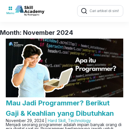
Search
for:
Month:
November 2024
Mau Jadi Programmer? Berikut
Gaji & Keahlian yang Dibutuhkan
November 29, 2024 |
Hard Skill
,
Technology
Menjadi seorang programmer adalah impian banyak orang di
era digital saat ini. Programmer bertanggung jawab untuk