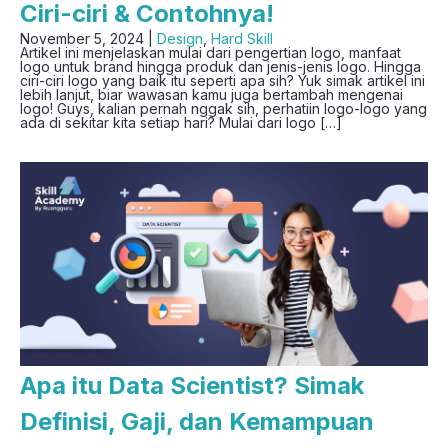
Ciri-ciri & Contohnya!
November 5, 2024 |
Design
,
Hard Skill
Artikel ini menjelaskan mulai dari pengertian logo, manfaat
logo untuk brand hingga produk dan jenis-jenis logo. Hingga
ciri-ciri logo yang baik itu seperti apa sih? Yuk simak artikel ini
lebih lanjut, biar wawasan kamu juga bertambah mengenai
logo! Guys, kalian pernah nggak sih, perhatiin logo-logo yang
ada di sekitar kita setiap hari? Mulai dari logo […]
Apa itu Data Scientist? Simak
Definisi, Gaji, dan Kemampuan