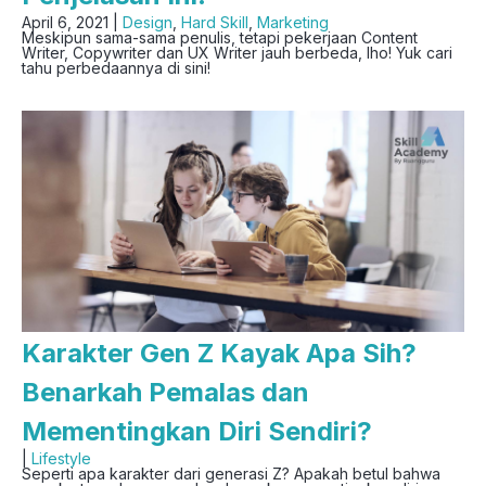
April 6, 2021 |
Design
,
Hard Skill
,
Marketing
Meskipun sama-sama penulis, tetapi pekerjaan Content
Writer, Copywriter dan UX Writer jauh berbeda, lho! Yuk cari
tahu perbedaannya di sini!
Karakter Gen Z Kayak Apa Sih?
Benarkah Pemalas dan
Mementingkan Diri Sendiri?
|
Lifestyle
Seperti apa karakter dari generasi Z? Apakah betul bahwa