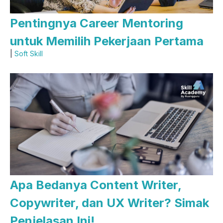
Pentingnya Career Mentoring
untuk Memilih Pekerjaan Pertama
|
Soft Skill
Apa Bedanya Content Writer,
Copywriter, dan UX Writer? Simak
Penjelasan Ini!