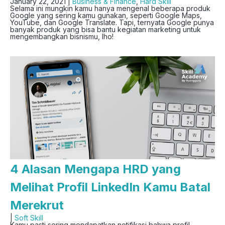
January 22, 2021 |
Business & Finance
,
Hard Skill
Selama ini mungkin kamu hanya mengenal beberapa produk
Google yang sering kamu gunakan, seperti Google Maps,
YouTube, dan Google Translate. Tapi, ternyata Google punya
banyak produk yang bisa bantu kegiatan marketing untuk
mengembangkan bisnismu, lho!
4 Alasan Mengapa HRD yang
Melihat Profil LinkedIn Kamu Batal
Merekrut
|
Soft Skill
Kamu pasti sering mendapatkan notifikasi bahwa profil