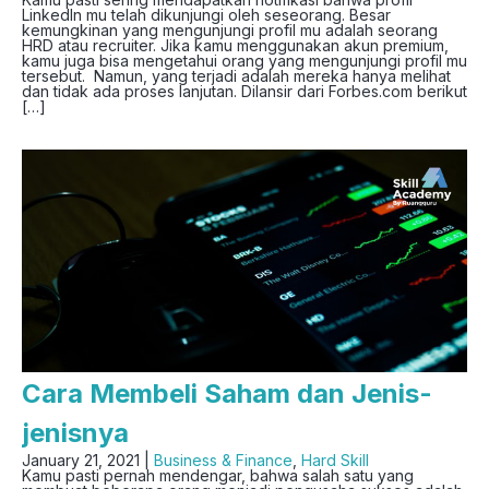
LinkedIn mu telah dikunjungi oleh seseorang. Besar
kemungkinan yang mengunjungi profil mu adalah seorang
HRD atau recruiter. Jika kamu menggunakan akun premium,
kamu juga bisa mengetahui orang yang mengunjungi profil mu
tersebut. Namun, yang terjadi adalah mereka hanya melihat
dan tidak ada proses lanjutan. Dilansir dari Forbes.com berikut
[…]
Cara Membeli Saham dan Jenis-
jenisnya
January 21, 2021 |
Business & Finance
,
Hard Skill
Kamu pasti pernah mendengar, bahwa salah satu yang